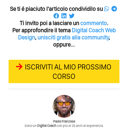
Se ti é piaciuto l'articolo condividilo su
Ti invito poi a lasciare un
commento
.
Per approfondire il tema
Digital Coach
Web
Design
,
unisciti gratis alla community
,
oppure...
ISCRIVITI AL MIO PROSSIMO
CORSO
Paolo Franzese
Sono un
Digital Coach
con piú di 25 anni di esperienza.