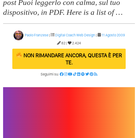
post Puoi leggerlo con calma, sul tuo
Quali Sono Gli Errori Della Comunicazione Politica? Il
Caso Delle Braccia Incrociate
dispositivo, in PDF. Here is a list of …
Come Promuoversi Nel Wedding? Il Mio Intervento Per
L’Accademia Del Wedding
Paolo Franzese
|
Digital Coach
Web Design
|
11 Agosto 2009
82 |
2.424
NON RIMANDARE ANCORA, QUESTA È PER
TE.
Seguimi su: