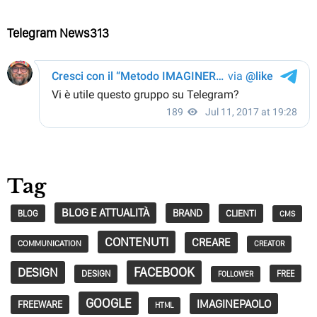
Telegram News313
Tag
BLOG E ATTUALITÀ
BRAND
CLIENTI
BLOG
CMS
CONTENUTI
CREARE
COMMUNICATION
CREATOR
FACEBOOK
DESIGN
DESIGN
FREE
FOLLOWER
GOOGLE
IMAGINEPAOLO
FREEWARE
HTML