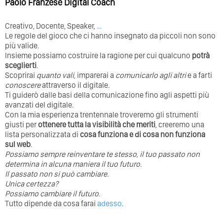
Paolo Franzese Digital Coach
Creativo, Docente, Speaker,
…
Le regole del gioco che ci hanno insegnato da piccoli non sono
più valide.
Insieme possiamo costruire la ragione per cui qualcuno
potrà
sceglierti
.
Scoprirai
quanto vali
, imparerai a
comunicarlo agli altri
e a farti
conoscere
attraverso il digitale.
Ti guiderò dalle basi della comunicazione fino agli aspetti più
avanzati del digitale.
Con la mia esperienza trentennale troveremo gli strumenti
giusti per
ottenere tutta la visibilità che meriti
, creeremo una
lista personalizzata di
cosa funziona e di cosa non funziona
sul web
.
Possiamo sempre reinventare te stesso, il tuo passato non
determina in alcuna maniera il tuo futuro. ⁣
⁣Il passato non si può cambiare.
Unica certezza?
Possiamo cambiare il futuro.
Tutto dipende da cosa farai
adesso
.