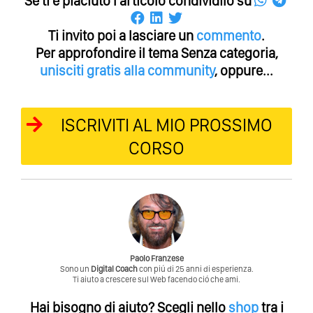
Se ti é piaciuto l'articolo condividilo su
Ti invito poi a lasciare un
commento
.
Per approfondire il tema Senza categoria,
unisciti gratis alla community
, oppure...
ISCRIVITI AL MIO PROSSIMO
CORSO
Paolo Franzese
Sono un
Digital Coach
con piú di 25 anni di esperienza.
Ti aiuto a crescere sul Web facendo ció che ami.
Hai bisogno di aiuto?
Scegli nello
shop
tra i