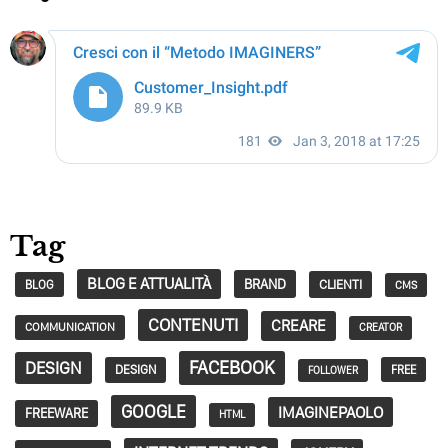
Tag
BLOG E ATTUALITÀ
BRAND
CLIENTI
BLOG
CMS
CONTENUTI
CREARE
COMMUNICATION
CREATOR
FACEBOOK
DESIGN
DESIGN
FREE
FOLLOWER
GOOGLE
IMAGINEPAOLO
FREEWARE
HTML