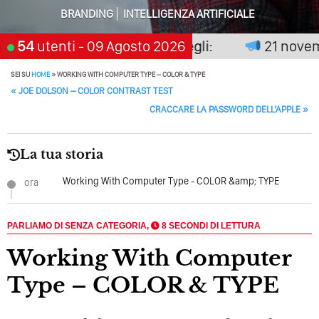
BRANDING
INTELLIGENZA ARTIFICIALE
Perché Pubblicare Non Basta Più? Contenuti Di Valore O
Solo Rumore…
 non premia chi aspetta, scegli:
54
utenti
- 09 Agosto 2026
21 novembr
Perché Non Guadagni Sui Social Media? Probabilmente
SEI SU
HOME
»
WORKING WITH COMPUTER TYPE – COLOR & TYPE
Tutto Peggiorerà
POST NAVIGATION
«
JOE DOLSON – COLOR CONTRAST TEST
Quali Sono Gli Errori Della Comunicazione Politica? Il
CRACCARE LA PASSWORD DELL’APPLE
»
Caso Delle Braccia Incrociate
Come Promuoversi Nel Wedding? Il Mio Intervento Per
La tua storia
L’Accademia Del Wedding
Working With Computer Type - COLOR &amp; TYPE
ora
PARLIAMO DI SENZA CATEGORIA,
8 SECONDI DI LETTURA
Working With Computer
Type – COLOR & TYPE