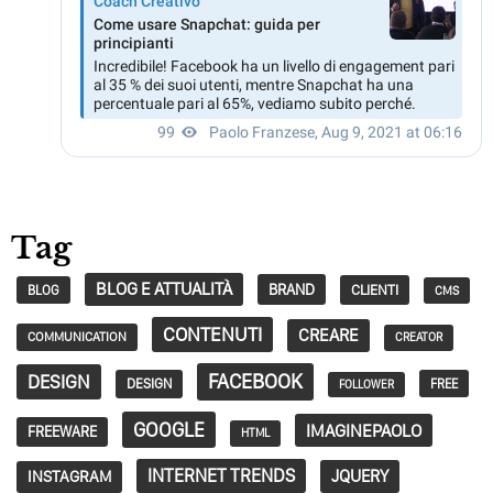
Tag
BLOG E ATTUALITÀ
BRAND
CLIENTI
BLOG
CMS
CONTENUTI
CREARE
COMMUNICATION
CREATOR
FACEBOOK
DESIGN
DESIGN
FREE
FOLLOWER
GOOGLE
IMAGINEPAOLO
FREEWARE
HTML
INTERNET TRENDS
JQUERY
INSTAGRAM