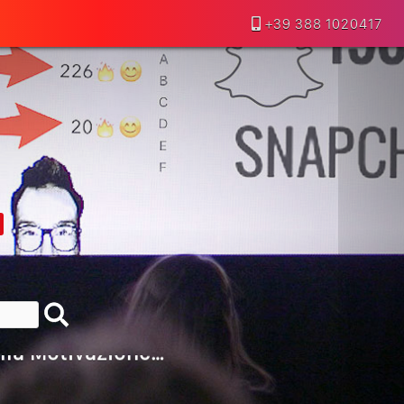
+39 388 1020417
lla Motivazione…
armine Franzese
eranno Davvero