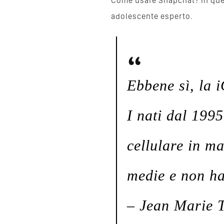
Come usare Snapchat? In que
adolescente esperto.
Ebbene sì, la i
I nati dal 1995
cellulare in m
medie e non ha
– Jean Marie 