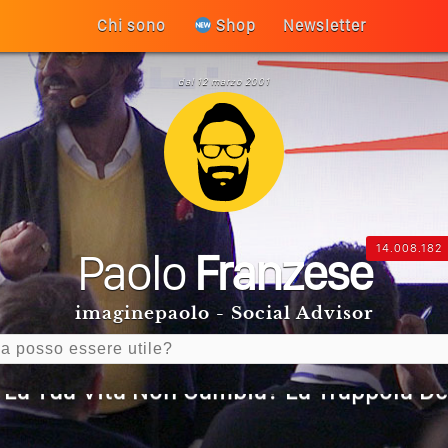
Chi sono
Shop
Newsletter
dal 12 marzo 2001
14.008.182
Paolo
Franzese
imaginepaolo - Social Advisor
 La Tua Vita Non Cambia? La Trappola De
 Diventa Speranza: Il Quarto Memorial C
 Un Articolo Per Il Blog? Uno Che Legg