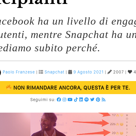
acebook ha un livello di enga
utenti, mentre Snapchat ha u
ediamo subito perché.
Paolo Franzese
|
Snapchat
|
9 Agosto 2021
|
2007 |
4
NON RIMANDARE ANCORA, QUESTA È PER TE.
Seguimi su: