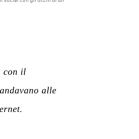
il social con gli occhi di un
 con il
 andavano alle
ernet.