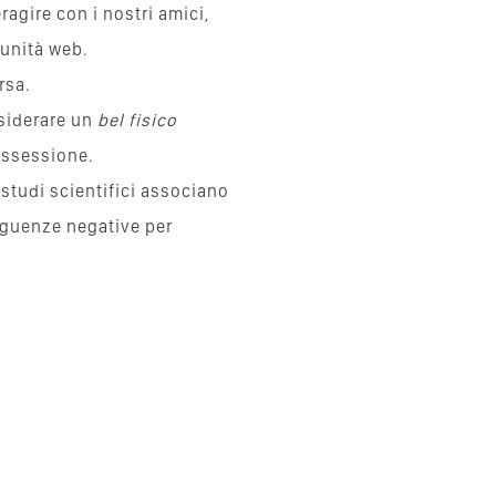
agire con i nostri amici,
munità web.
rsa.
esiderare un
bel fisico
’ossessione.
 studi scientifici associano
seguenze negative per