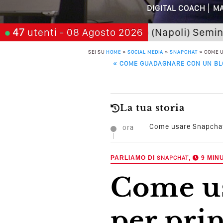
DIGITAL COACH
MA
Cos’è La Search 
San Giorgio a Cremano (Napoli) Seminario "Sar
47
utenti
- 08 Agosto 2026
Come Cambieranno 
SEI SU
HOME
»
SOCIAL MEDIA
»
SNAPCHAT
»
COME U
POST NAVIGATION
«
COME GUADAGNARE CON UN BLOG
Quale Sarà Il Futuro Della 
Perché Pubblic
La tua storia
Perché Non Gua
Come usare Snapchat:
ora
Quali Sono Gli Errori
PARLIAMO DI
SNAPCHAT
,
9 MINU
Come Promuoversi N
Come usare Snapchat: guida
per prin