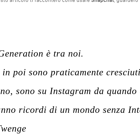
sto articolo ti racconterò come usare
Snapchat
, guarderò 
Generation è tra noi.
 in poi sono praticamente cresciuti
ano, sono su Instagram da quando
nno ricordi di un mondo senza Int
Twenge