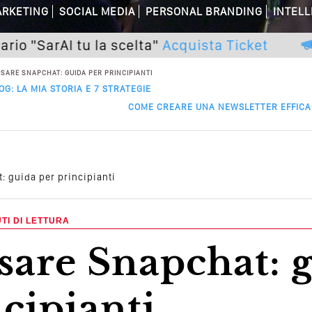
RKETING
SOCIAL MEDIA
PERSONAL BRANDING
INTELL
Generative Experience (SGE)? Il Declino 
AI tu la scelta"
Acquista Ticket
Pross
I Social Media? Siamo Nell’era Degli Al
SARE SNAPCHAT: GUIDA PER PRINCIPIANTI
: LA MIA STORIA E 7 STRATEGIE
Tua Azienda? Lo Decidi Adesso Con I Socia
COME CREARE UNA NEWSLETTER EFFICAC
are Non Basta Più? Contenuti Di Valore
dagni Sui Social Media? Probabilmente T
 guida per principianti
 Della Comunicazione Politica? Il Caso De
TI DI LETTURA
el Wedding? Il Mio Intervento Per L’Ac
cipianti