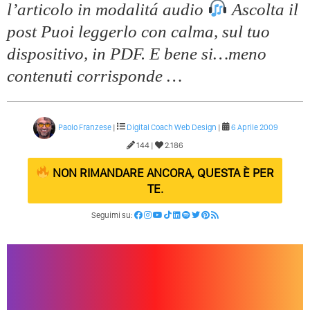
l’articolo in modalitá audio
Ascolta il
post Puoi leggerlo con calma, sul tuo
dispositivo, in PDF. E bene si…meno
contenuti corrisponde …
Paolo Franzese
|
Digital Coach
Web Design
|
6 Aprile 2009
144 |
2.186
NON RIMANDARE ANCORA, QUESTA È PER
TE.
Seguimi su: