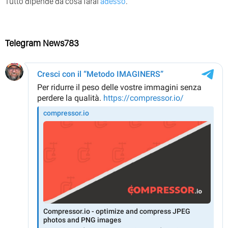
Tutto dipende da cosa farai
adesso
.
Telegram News783