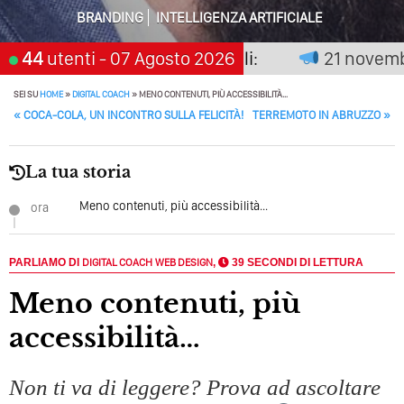
Perché Pubblicare Non Basta Più? Contenuti Di Valore O
BRANDING
INTELLIGENZA ARTIFICIALE
Solo Rumore…
on premia chi aspetta, scegli:
44
utenti
- 07 Agosto 2026
21 novembre 
Perché Non Guadagni Sui Social Media? Probabilmente
Tutto Peggiorerà
SEI SU
HOME
»
DIGITAL COACH
»
MENO CONTENUTI, PIÙ ACCESSIBILITÀ…
POST NAVIGATION
«
COCA-COLA, UN INCONTRO SULLA FELICITÀ!
TERREMOTO IN ABRUZZO
»
Quali Sono Gli Errori Della Comunicazione Politica? Il
Caso Delle Braccia Incrociate
La tua storia
Come Promuoversi Nel Wedding? Il Mio Intervento Per
L’Accademia Del Wedding
Meno contenuti, più accessibilità...
ora
PARLIAMO DI
DIGITAL COACH
WEB DESIGN
,
39 SECONDI DI LETTURA
Meno contenuti, più
accessibilità…
Non ti va di leggere? Prova ad ascoltare