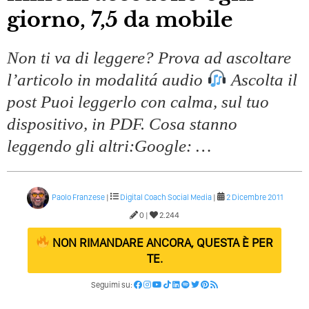
Quali Sono Gli Errori Della Comunicazione Politica? Il
giorno, 7,5 da mobile
Caso Delle Braccia Incrociate
Come Promuoversi Nel Wedding? Il Mio Intervento Per
Non ti va di leggere? Prova ad ascoltare
L’Accademia Del Wedding
l’articolo in modalitá audio
Ascolta il
post Puoi leggerlo con calma, sul tuo
dispositivo, in PDF. Cosa stanno
leggendo gli altri:Google: …
Paolo Franzese
|
Digital Coach
Social Media
|
2 Dicembre 2011
0 |
2.244
NON RIMANDARE ANCORA, QUESTA È PER
TE.
Seguimi su: