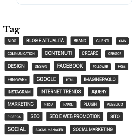
Tag
BLOG E ATTUALITÀ
BRAND
CLIENTI
BLOG
CMS
CONTENUTI
CREARE
COMMUNICATION
CREATOR
FACEBOOK
DESIGN
DESIGN
FREE
FOLLOWER
GOOGLE
IMAGINEPAOLO
FREEWARE
HTML
INTERNET TRENDS
JQUERY
INSTAGRAM
MARKETING
PLUGIN
PUBBLICO
MEDIA
NAPOLI
SEO
SEO E WEB PROMOTION
SITO
RICERCA
SOCIAL
SOCIAL MARKETING
SOCIAL MANAGER