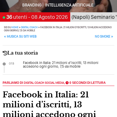
Della Motivazione…
BRANDING
INTELLIGENZA ARTIFICIALE
Quando L’amore Diventa Speranza: Il Quarto Memorial
026
36
San Giorgio a Cremano (Napoli) Seminario "SarA
utenti
- 08 Agosto 2026
Carmine Franzese
Come Scrivere Un Articolo Per Il Blog? Uno Che
SEI SU
HOME
»
DIGITAL COACH
»
FACEBOOK IN ITALIA: 21 MILIONI D’ISCRITTI, 13 MILIONI ACCEDONO
OGNI GIORNO, 7,5 DA MOBILE
Leggeranno Davvero
POST NAVIGATION
«
MUSICA SU SITI WEB
NO SMOKE
»
Cos’è La Search Generative Experience (SGE)? Il Declino
Della Vecchia SEO
La tua storia
Come Cambieranno I Social Media? Siamo Nell’era Degli
Facebook in Italia: 21 milioni d’iscritti, 13 milioni
ora
Algoritmi Predittivi
accedono ogni giorno, 7,5 da mobile
Quale Sarà Il Futuro Della Tua Azienda? Lo Decidi
Adesso Con I Social Media, L’AI E I Contenuti…
PARLIAMO DI
DIGITAL COACH
SOCIAL MEDIA
,
0 SECONDI DI LETTURA
Perché Pubblicare Non Basta Più? Contenuti Di Valore O
Facebook in Italia: 21
Solo Rumore…
milioni d’iscritti, 13
Perché Non Guadagni Sui Social Media? Probabilmente
Tutto Peggiorerà
milioni accedono ogni