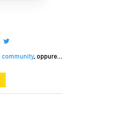
la community
, oppure...
O