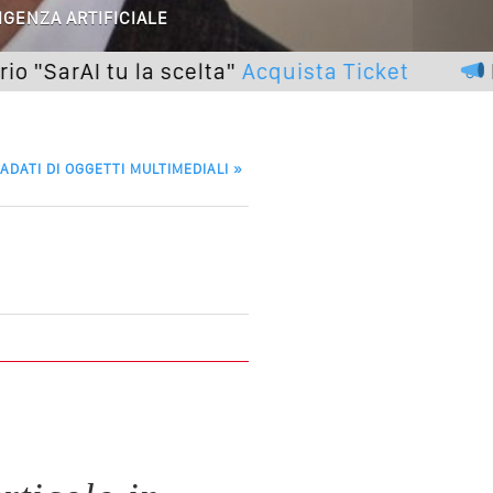
IGENZA ARTIFICIALE
lle Braccia Incrociate
AI tu la scelta"
Acquista Ticket
Pross
cademia Del Wedding
ADATI DI OGGETTI MULTIMEDIALI
»