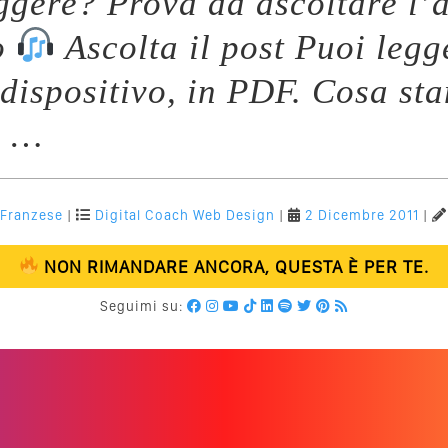
eggere? Prova ad ascoltare l’a
o
Ascolta il post Puoi legg
 dispositivo, in PDF. Cosa st
y …
 Franzese
|
Digital Coach
Web Design
|
2 Dicembre 2011
|
NON RIMANDARE ANCORA, QUESTA È PER TE.
Seguimi su: