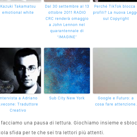
Kazuki Takamatsu
Dal 30 settembre al 13
Perché TikTok blocca 
emotional white
ottobre 2011 RADIO
profili? La nuova Legg
CRC renderà omaggio
sul Copyright
a John Lennon nel
quarantennale di
‘IMAGINE’
Intervista a Adriano
Sub City New York
Google e Futuro: a
Avecone: Traduttore
cosa fare attenzione.
Creativo
va, facciamo una pausa di lettura. Giochiamo insieme e sblo
a sfida per te che sei tra lettori più attenti.