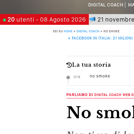
DIGITAL COACH
MA
Quali Sono Gli Errori
 chi aspetta, scegli:
20
utenti
- 08 Agosto 2026
21 novembre 2026
Come Promuoversi N
SEI SU
HOME
»
DIGITAL COACH
»
NO SMOKE
POST NAVIGATION
«
FACEBOOK IN ITALIA: 21 MILIONI
La tua storia
no smoke
ora
PARLIAMO DI
DIGITAL COACH
WEB D
no smo