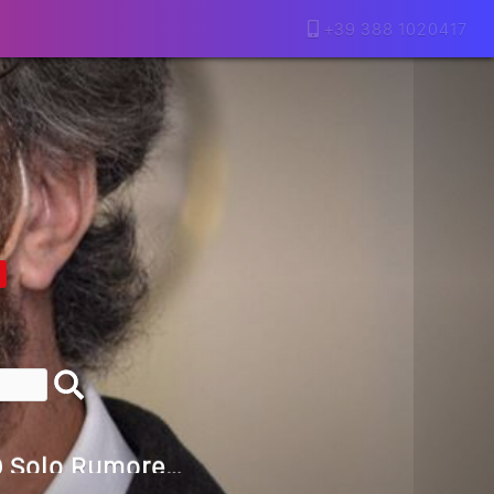
+39 388 1020417
lla Motivazione…
armine Franzese
eranno Davvero
Della Vecchia SEO
goritmi Predittivi
l Media, L’AI E I Contenuti…
 O Solo Rumore…
utto Peggiorerà