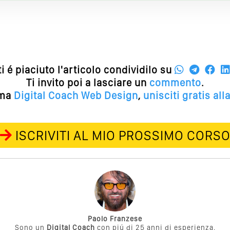
ti é piaciuto l'articolo condividilo su
Ti invito poi a lasciare un
commento
.
ema
Digital Coach
Web Design
,
unisciti gratis al
ISCRIVITI AL MIO PROSSIMO CORS
Paolo Franzese
Sono un
Digital Coach
con piú di 25 anni di esperienza.