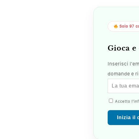
Solo 97 co
Gioca e 
Inserisci l'e
domande e ric
Accetto l'in
Inizia il