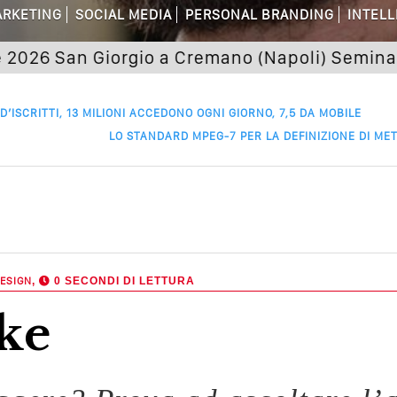
RKETING
SOCIAL MEDIA
PERSONAL BRANDING
INTELL
 Della Comunicazione Politica? Il Caso De
San Giorgio a Cremano (Napoli) Seminario "Sar
el Wedding? Il Mio Intervento Per L’Ac
 D’ISCRITTI, 13 MILIONI ACCEDONO OGNI GIORNO, 7,5 DA MOBILE
LO STANDARD MPEG-7 PER LA DEFINIZIONE DI MET
ESIGN
,
0 SECONDI DI LETTURA
ke