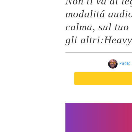
Non ti va di l
modalitá audi
calma, sul tuo
gli altri:Heav
Paolo