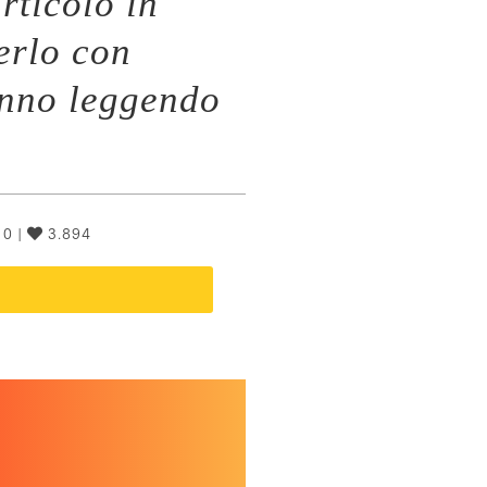
rticolo in
erlo con
anno leggendo
0 |
3.894