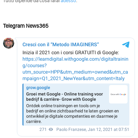
Tutto dipende da cosa farai
adesso
.
Telegram News365