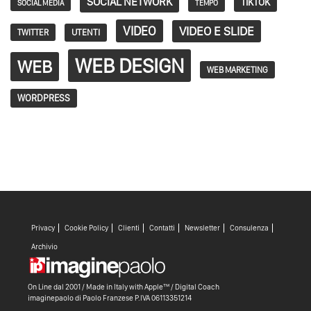
SOCIAL NETWORK
TIKTOK
SOCIAL MEDIA
TEMPO
VIDEO
VIDEO E SLIDE
TWITTER
UTENTI
WEB DESIGN
WEB
WEB MARKETING
WORDPRESS
Privacy
Cookie Policy
Clienti
Contatti
Newsletter
Consulenza
Archivio
On Line dal 2001 / Made in Italy with
Apple™ /
Digital Coach
imaginepaolo di
Paolo Franzese
P.IVA 06113351214