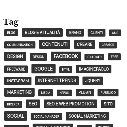
Tag
BLOG E ATTUALITÀ
BRAND
CLIENTI
BLOG
CMS
CONTENUTI
CREARE
COMMUNICATION
CREATOR
FACEBOOK
DESIGN
DESIGN
FREE
FOLLOWER
GOOGLE
IMAGINEPAOLO
FREEWARE
HTML
INTERNET TRENDS
JQUERY
INSTAGRAM
MARKETING
PLUGIN
PUBBLICO
MEDIA
NAPOLI
SEO
SEO E WEB PROMOTION
SITO
RICERCA
SOCIAL
SOCIAL MARKETING
SOCIAL MANAGER