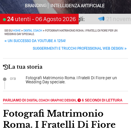
BRANDING
INTELLIGENZA ARTIFICIALE
Perché Pubblicare Non Basta Più? Contenuti Di Valore O
Solo Rumore…
non premia chi aspetta, scegli:
24
utenti
- 06 Agosto 2026
21 novembre 
Perché Non Guadagni Sui Social Media? Probabilmente
Tutto Peggiorerà
SEI SU
HOME
»
DIGITAL COACH
»
FOTOGRAFI MATRIMONIO ROMA. I FRATELLI DI FIORE PER UN
WEDDING DAY SPECIALE.
POST NAVIGATION
Quali Sono Gli Errori Della Comunicazione Politica? Il
«
UN SUCCESSO DA YOUTUBE A 1254!
Caso Delle Braccia Incrociate
SUGGERIMENTI E TRUCCHI PROFESSIONAL WEB DESIGN
»
Come Promuoversi Nel Wedding? Il Mio Intervento Per
L’Accademia Del Wedding
La tua storia
Fotografi Matrimonio Roma. I Fratelli Di Fiore per un
ora
Wedding Day speciale.
PARLIAMO DI
DIGITAL COACH
GRAPHIC DESIGN
,
6 SECONDI DI LETTURA
Fotografi Matrimonio
Roma. I Fratelli Di Fiore