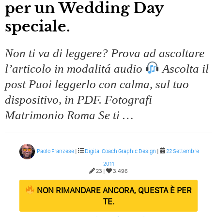
per un Wedding Day
speciale.
Non ti va di leggere? Prova ad ascoltare
l’articolo in modalitá audio
Ascolta il
post Puoi leggerlo con calma, sul tuo
dispositivo, in PDF. Fotografi
Matrimonio Roma Se ti …
Paolo Franzese
|
Digital Coach
Graphic Design
|
22 Settembre
2011
23 |
3.496
NON RIMANDARE ANCORA, QUESTA È PER
TE.