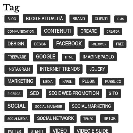
Tag
BLOG E ATTUALITÀ
BRAND
CLIENTI
BLOG
CMS
CONTENUTI
CREARE
COMMUNICATION
CREATOR
FACEBOOK
DESIGN
DESIGN
FREE
FOLLOWER
GOOGLE
IMAGINEPAOLO
FREEWARE
HTML
INTERNET TRENDS
JQUERY
INSTAGRAM
MARKETING
PLUGIN
PUBBLICO
MEDIA
NAPOLI
SEO
SEO E WEB PROMOTION
SITO
RICERCA
SOCIAL
SOCIAL MARKETING
SOCIAL MANAGER
SOCIAL NETWORK
TIKTOK
SOCIAL MEDIA
TEMPO
VIDEO
VIDEO E SLIDE
TWITTER
UTENTI