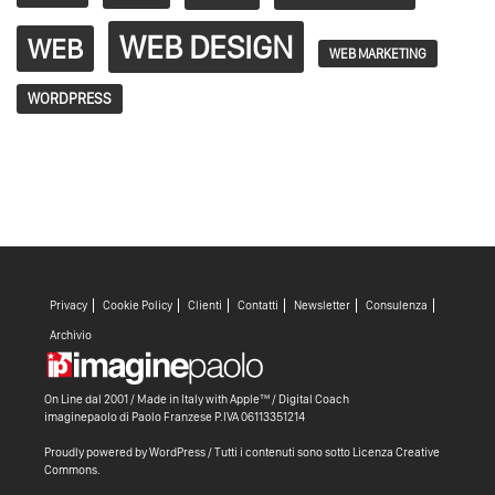
WEB DESIGN
WEB
WEB MARKETING
WORDPRESS
Privacy
Cookie Policy
Clienti
Contatti
Newsletter
Consulenza
Archivio
On Line dal 2001 / Made in Italy with
Apple™ /
Digital Coach
imaginepaolo di
Paolo Franzese
P.IVA 06113351214
Proudly powered by WordPress
/ Tutti i contenuti sono sotto
Licenza Creative
Commons
.