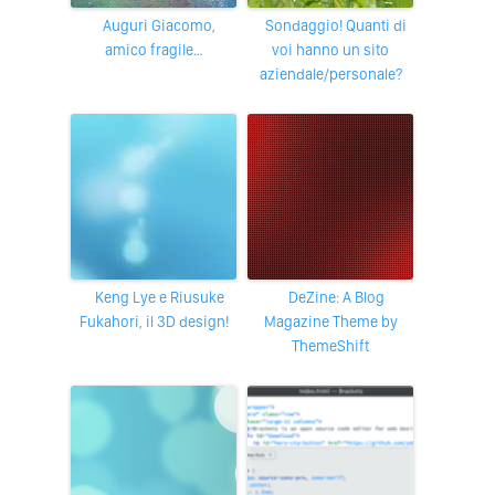
Auguri Giacomo,
Sondaggio! Quanti di
amico fragile…
voi hanno un sito
aziendale/personale?
Keng Lye e Riusuke
deZine: A Blog
Fukahori, il 3D design!
Magazine Theme by
ThemeShift