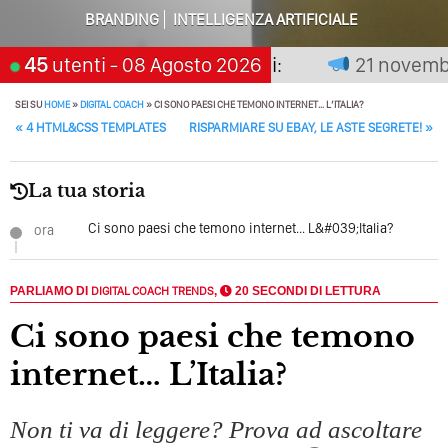
BRANDING
INTELLIGENZA ARTIFICIALE
Perché Pubblicare Non Basta Più? Contenuti Di Valore O
Solo Rumore…
non premia chi aspetta, scegli:
45
utenti
- 08 Agosto 2026
21 novembre 
Perché Non Guadagni Sui Social Media? Probabilmente
Tutto Peggiorerà
SEI SU
HOME
»
DIGITAL COACH
»
CI SONO PAESI CHE TEMONO INTERNET… L’ITALIA?
POST NAVIGATION
«
4 HTML&CSS TEMPLATES
RISPARMIARE SU EBAY, LE ASTE SEGRETE!
»
Quali Sono Gli Errori Della Comunicazione Politica? Il
Caso Delle Braccia Incrociate
La tua storia
Come Promuoversi Nel Wedding? Il Mio Intervento Per
L’Accademia Del Wedding
Ci sono paesi che temono internet... L&#039;Italia?
ora
PARLIAMO DI
DIGITAL COACH
TRENDS
,
20 SECONDI DI LETTURA
Ci sono paesi che temono
internet… L’Italia?
Non ti va di leggere? Prova ad ascoltare