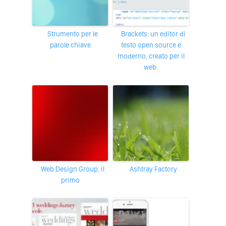
Strumento per le
Brackets: un editor di
parole chiave
testo open source e
moderno, creato per il
web.
Web Design Group, il
Ashtray Factory
primo