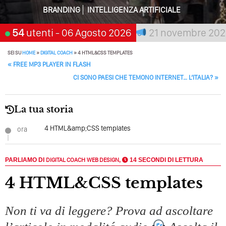
BRANDING
INTELLIGENZA ARTIFICIALE
Perché Non Guadagni Sui Social Media? Probabilmente
Tutto Peggiorerà
ia chi aspetta, scegli:
54
utenti
- 06 Agosto 2026
21 novembre 2026
Sa
Quali Sono Gli Errori Della Comunicazione Politica? Il
Caso Delle Braccia Incrociate
SEI SU
HOME
»
DIGITAL COACH
»
4 HTML&CSS TEMPLATES
POST NAVIGATION
«
FREE MP3 PLAYER IN FLASH
Come Promuoversi Nel Wedding? Il Mio Intervento Per
CI SONO PAESI CHE TEMONO INTERNET… L’ITALIA?
»
L’Accademia Del Wedding
La tua storia
4 HTML&amp;CSS templates
ora
PARLIAMO DI
DIGITAL COACH
WEB DESIGN
,
14 SECONDI DI LETTURA
4 HTML&CSS templates
Non ti va di leggere? Prova ad ascoltare