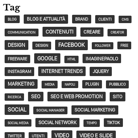
Tag
BLOG E ATTUALITÀ
BRAND
CLIENTI
BLOG
CMS
CONTENUTI
CREARE
COMMUNICATION
CREATOR
FACEBOOK
DESIGN
DESIGN
FREE
FOLLOWER
GOOGLE
IMAGINEPAOLO
FREEWARE
HTML
INTERNET TRENDS
JQUERY
INSTAGRAM
MARKETING
PLUGIN
PUBBLICO
MEDIA
NAPOLI
SEO
SEO E WEB PROMOTION
SITO
RICERCA
SOCIAL
SOCIAL MARKETING
SOCIAL MANAGER
SOCIAL NETWORK
TIKTOK
SOCIAL MEDIA
TEMPO
VIDEO
VIDEO E SLIDE
TWITTER
UTENTI