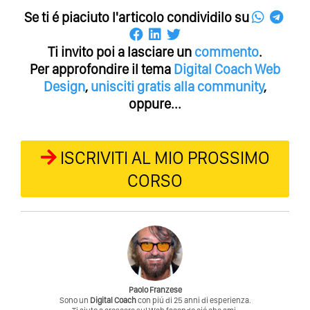
Se ti é piaciuto l'articolo condividilo su
Ti invito poi a lasciare un
commento
.
Per approfondire il tema
Digital Coach
Web
Design
,
unisciti gratis alla community
,
oppure...
ISCRIVITI AL MIO PROSSIMO
CORSO
Paolo Franzese
Sono un
Digital Coach
con piú di 25 anni di esperienza.