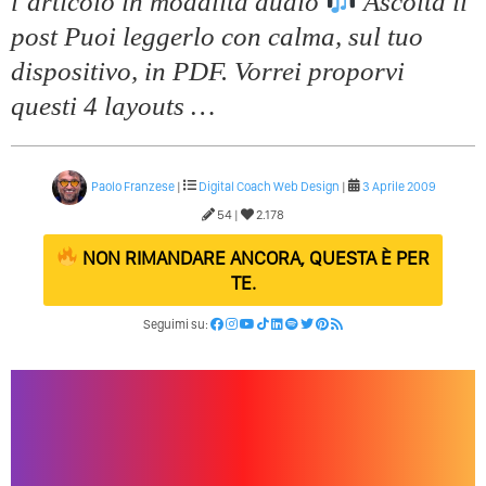
l’articolo in modalitá audio
Ascolta il
post Puoi leggerlo con calma, sul tuo
dispositivo, in PDF. Vorrei proporvi
questi 4 layouts …
Paolo Franzese
|
Digital Coach
Web Design
|
3 Aprile 2009
54 |
2.178
NON RIMANDARE ANCORA, QUESTA È PER
TE.
Seguimi su: