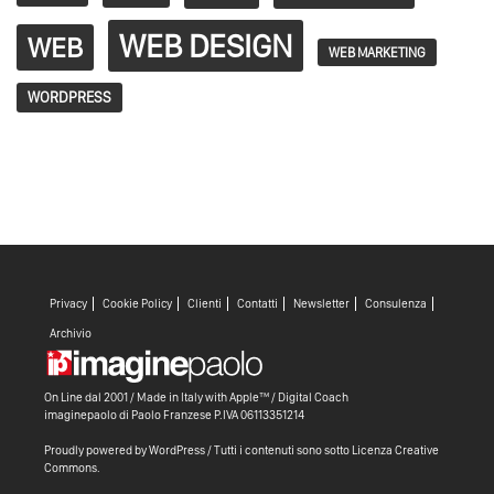
WEB DESIGN
WEB
WEB MARKETING
WORDPRESS
Privacy
Cookie Policy
Clienti
Contatti
Newsletter
Consulenza
Archivio
On Line dal 2001 / Made in Italy with
Apple™ /
Digital Coach
imaginepaolo di
Paolo Franzese
P.IVA 06113351214
Proudly powered by WordPress
/ Tutti i contenuti sono sotto
Licenza Creative
Commons
.