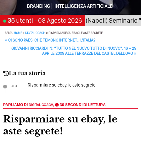
Della Motivazione…
BRANDING
INTELLIGENZA ARTIFICIALE
Quando L’amore Diventa Speranza: Il Quarto Memorial
026
35
San Giorgio a Cremano (Napoli) Seminario "SarA
utenti
- 08 Agosto 2026
Carmine Franzese
Come Scrivere Un Articolo Per Il Blog? Uno Che
SEI SU
HOME
»
DIGITAL COACH
»
RISPARMIARE SU EBAY, LE ASTE SEGRETE!
Leggeranno Davvero
POST NAVIGATION
«
CI SONO PAESI CHE TEMONO INTERNET… L’ITALIA?
GIOVANNI RICCIARDI IN: “TUTTO NEL NUOVO TUTTO DI NUOVO”. 16 – 29
Cos’è La Search Generative Experience (SGE)? Il Declino
APRILE 2009 ALLE TERRAZZE DEL CASTEL DELL’OVO
»
Della Vecchia SEO
Come Cambieranno I Social Media? Siamo Nell’era Degli
La tua storia
Algoritmi Predittivi
Risparmiare su ebay, le aste segrete!
ora
Quale Sarà Il Futuro Della Tua Azienda? Lo Decidi
Adesso Con I Social Media, L’AI E I Contenuti…
PARLIAMO DI
DIGITAL COACH
,
30 SECONDI DI LETTURA
Perché Pubblicare Non Basta Più? Contenuti Di Valore O
Solo Rumore…
Risparmiare su ebay, le
Perché Non Guadagni Sui Social Media? Probabilmente
aste segrete!
Tutto Peggiorerà