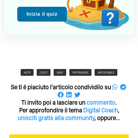
Inizia il quiz
ASTE
COSTI
EBAY
FATFINGERS
IMPOSSIBILE
Se ti é piaciuto l'articolo condividilo su
Ti invito poi a lasciare un
commento
.
Per approfondire il tema
Digital Coach
,
unisciti gratis alla community
, oppure...