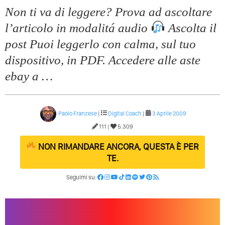
Quali Sono Gli Errori Della Comunicazione Politica? Il
Non ti va di leggere? Prova ad ascoltare
Caso Delle Braccia Incrociate
l’articolo in modalitá audio
Ascolta il
Come Promuoversi Nel Wedding? Il Mio Intervento Per
post Puoi leggerlo con calma, sul tuo
L’Accademia Del Wedding
dispositivo, in PDF. Accedere alle aste
ebay a …
Paolo Franzese
|
Digital Coach
|
3 Aprile 2009
111 |
5.309
NON RIMANDARE ANCORA, QUESTA È PER
TE.
Seguimi su: