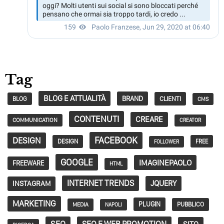
Tag
BLOG E ATTUALITÀ
BRAND
CLIENTI
BLOG
CMS
CONTENUTI
CREARE
COMMUNICATION
CREATOR
FACEBOOK
DESIGN
DESIGN
FREE
FOLLOWER
GOOGLE
IMAGINEPAOLO
FREEWARE
HTML
INTERNET TRENDS
JQUERY
INSTAGRAM
MARKETING
PLUGIN
PUBBLICO
MEDIA
NAPOLI
SEO
SEO E WEB PROMOTION