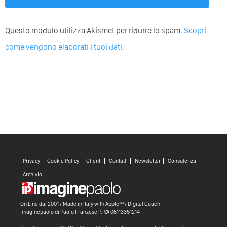
Questo modulo utilizza Akismet per ridurre lo spam.
Scopri
come vengono elaborati i tuoi dati.
Privacy
Cookie Policy
Clienti
Contatti
Newsletter
Consulenza
Archivio
On Line dal 2001 / Made in Italy with
Apple™ /
Digital Coach
imaginepaolo di
Paolo Franzese
P.IVA 06113351214