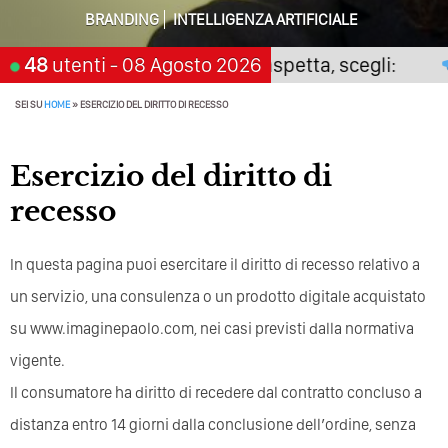
Algoritmi Predittivi
BRANDING
INTELLIGENZA ARTIFICIALE
Quale Sarà Il Futuro Della Tua Azienda? Lo Decidi
Il digitale non premia chi aspetta, scegli:
48
utenti
- 08 Agosto 2026
2
Adesso Con I Social Media, L’AI E I Contenuti…
SEI SU
HOME
»
ESERCIZIO DEL DIRITTO DI RECESSO
Perché Pubblicare Non Basta Più? Contenuti Di Valore O
Solo Rumore…
Perché Non Guadagni Sui Social Media? Probabilmente
Esercizio del diritto di
Tutto Peggiorerà
recesso
Quali Sono Gli Errori Della Comunicazione Politica? Il
Caso Delle Braccia Incrociate
In questa pagina puoi esercitare il diritto di recesso relativo a
Come Promuoversi Nel Wedding? Il Mio Intervento Per
un servizio, una consulenza o un prodotto digitale acquistato
L’Accademia Del Wedding
su www.imaginepaolo.com, nei casi previsti dalla normativa
vigente.
Il consumatore ha diritto di recedere dal contratto concluso a
distanza entro 14 giorni dalla conclusione dell’ordine, senza