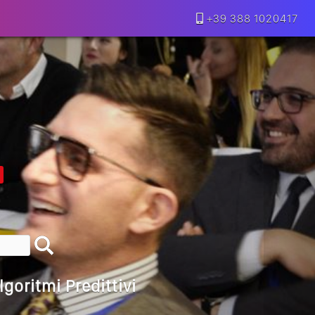
+39 388 1020417
lla Motivazione…
armine Franzese
eranno Davvero
Della Vecchia SEO
goritmi Predittivi
l Media, L’AI E I Contenuti…