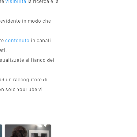
ore
visibilità
la ricerca e la
ù evidente in modo che
ere
contenuto
in canali
ati.
ualizzate al fianco del
d un raccoglitore di
non solo YouTube vi