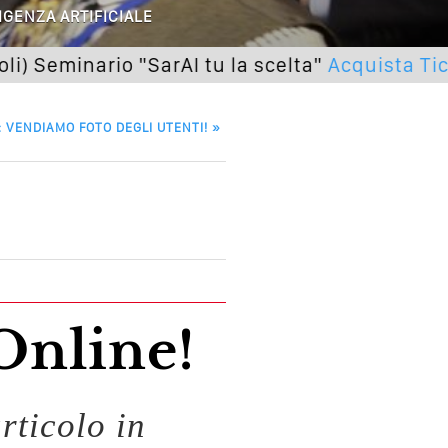
 O Solo Rumore…
IGENZA ARTIFICIALE
utto Peggiorerà
inario "SarAI tu la scelta"
Acquista Ticket
lle Braccia Incrociate
 VENDIAMO FOTO DEGLI UTENTI!
»
cademia Del Wedding
Online!
rticolo in