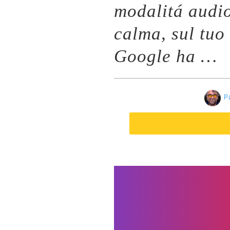
modalitá audi
calma, sul tuo
Google ha …
P