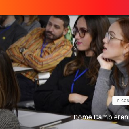
Perché
ULTIMO ARTICOLO
Quando L’amore
Come Scrivere
Cos’è La Search 
Search
Come Cambieranno 
Quale Sarà Il Futuro Della 