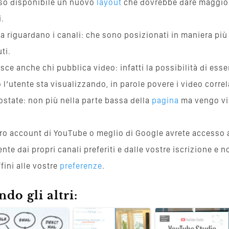
eso disponibile un nuovo
layout
che dovrebbe dare maggi
i.
za riguardano i canali: che sono posizionati in maniera pi
ti.
ce anche chi pubblica video: infatti la possibilità di ess
l’utente sta visualizzando, in parole povere i video correl
ostate: non più nella parte bassa della
pagina
ma vengo vis
tro account di YouTube o meglio di Google avrete accesso a
nte dai propri canali preferiti e dalle vostre iscrizione e 
fini alle vostre
preferenze
.
do gli altri: