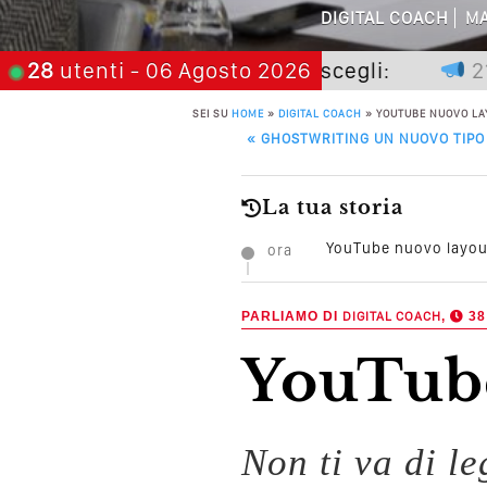
Perché Pubblic
DIGITAL COACH
MA
Perché Non Gua
 non premia chi aspetta, scegli:
28
utenti
- 06 Agosto 2026
21 nove
Quali Sono Gli Errori
SEI SU
HOME
»
DIGITAL COACH
»
YOUTUBE NUOVO LA
POST NAVIGATION
«
GHOSTWRITING UN NUOVO TIPO 
Come Promuoversi N
La tua storia
YouTube nuovo layout
ora
PARLIAMO DI
DIGITAL COACH
,
38
YouTub
Non ti va di l