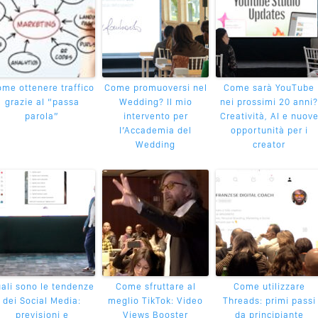
me ottenere traffico
Come promuoversi nel
Come sarà YouTube
grazie al “passa
Wedding? Il mio
nei prossimi 20 anni?
parola”
intervento per
Creatività, AI e nuov
l’Accademia del
opportunità per i
Wedding
creator
ali sono le tendenze
Come sfruttare al
Come utilizzare
dei Social Media:
meglio TikTok: Video
Threads: primi passi
previsioni e
Views Booster
da principiante