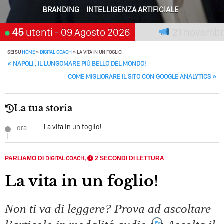
Perché Pubblicare Non Basta Più? Contenuti Di Valore O
BRANDING
INTELLIGENZA ARTIFICIALE
Solo Rumore…
n premia chi aspetta, scegli:
45
utenti
- 09 Agosto 2026
21 novembre 2
Perché Non Guadagni Sui Social Media? Probabilmente
Tutto Peggiorerà
SEI SU
HOME
»
DIGITAL COACH
»
LA VITA IN UN FOGLIO!
POST NAVIGATION
«
NAPOLI , IL LUNGOMARE PIÙ BELLO DEL MONDO!
Quali Sono Gli Errori Della Comunicazione Politica? Il
Caso Delle Braccia Incrociate
COME MIGLIORARE IL SITO CON GOOGLE ANALYTICS
»
Come Promuoversi Nel Wedding? Il Mio Intervento Per
L’Accademia Del Wedding
La tua storia
La vita in un foglio!
ora
PARLIAMO DI
DIGITAL COACH
,
2 SECONDI DI LETTURA
La vita in un foglio!
Non ti va di leggere? Prova ad ascoltare