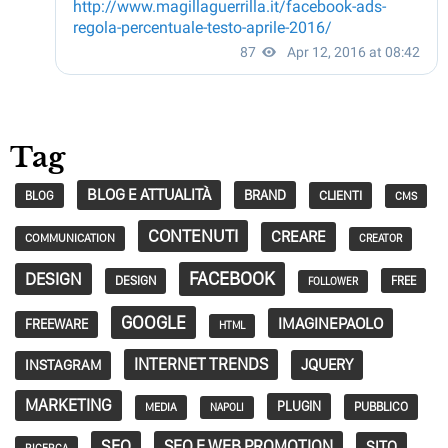
Tag
BLOG E ATTUALITÀ
BRAND
CLIENTI
BLOG
CMS
CONTENUTI
CREARE
COMMUNICATION
CREATOR
FACEBOOK
DESIGN
DESIGN
FREE
FOLLOWER
GOOGLE
IMAGINEPAOLO
FREEWARE
HTML
INTERNET TRENDS
JQUERY
INSTAGRAM
MARKETING
PLUGIN
PUBBLICO
MEDIA
NAPOLI
SEO
SEO E WEB PROMOTION
SITO
RICERCA