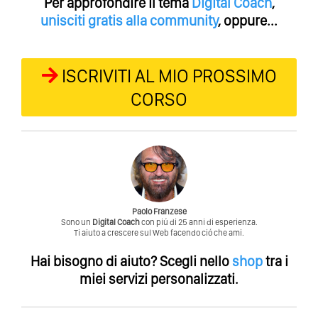
Per approfondire il tema
Digital Coach
,
unisciti gratis alla community
, oppure...
ISCRIVITI AL MIO PROSSIMO
CORSO
Paolo Franzese
Sono un
Digital Coach
con piú di 25 anni di esperienza.
Ti aiuto a crescere sul Web facendo ció che ami.
Hai bisogno di aiuto?
Scegli nello
shop
tra i
miei servizi personalizzati.