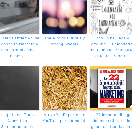
risian Gentleman, se
The Altoids Curiously
Ecco un bel regalo
e donne iniziassero a
Strong Awards
gratuito: il Calendari
comportarsi come
del Cambiamento 201
l’uomo?
di Kelios Bonetti.
l segreto del Trucco
Arriva YouReporter, lo
Le 22 immutabili legg
Cromatico
YouTube per giornalisti
del marketing, se le
Semipermanente
ignori, è a tuo rischio 