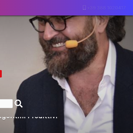
+39 388 1020417
lla Motivazione…
armine Franzese
eranno Davvero
Della Vecchia SEO
goritmi Predittivi
l Media, L’AI E I Contenuti…
 O Solo Rumore…