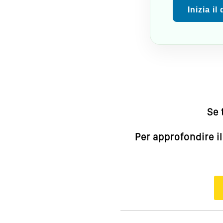
Inizia il
Se 
Per approfondire i