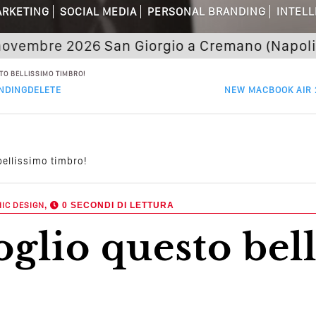
RKETING
SOCIAL MEDIA
PERSONAL BRANDING
INTELL
dagni Sui Social Media? Probabilmente T
re 2026
San Giorgio a Cremano (Napoli) Semin
 Della Comunicazione Politica? Il Caso De
STO BELLISSIMO TIMBRO!
ENDINGDELETE
NEW MACBOOK AIR 2
el Wedding? Il Mio Intervento Per L’Ac
 bellissimo timbro!
IC DESIGN
,
0 SECONDI DI LETTURA