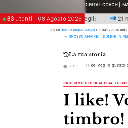
DIGITAL COACH
MA
Perché Non Gua
on premia chi aspetta, scegli:
33
utenti
- 08 Agosto 2026
21 novemb
Quali Sono Gli Errori
SEI SU
HOME
»
DIGITAL COACH
»
I LIKE! VOGLIO QUE
POST NAVIGATION
«
GROSSO AFFARE! I DOMINI IN P
Come Promuoversi N
La tua storia
i like! Voglio questo
ora
PARLIAMO DI
DIGITAL COACH
GRAPH
i like! Voglio questo bellissimo
timbro!