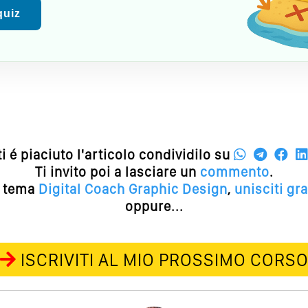
 quiz
ti é piaciuto l'articolo condividilo su
Ti invito poi a lasciare un
commento
.
l tema
Digital Coach
Graphic Design
,
unisciti gr
oppure...
ISCRIVITI AL MIO PROSSIMO CORS