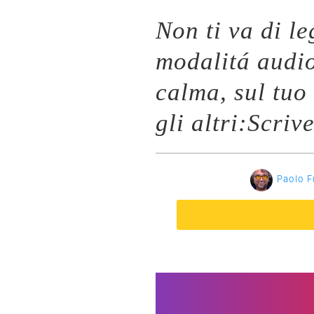
Non ti va di l
modalitá audi
calma, sul tuo
gli altri:Scriv
Paolo F