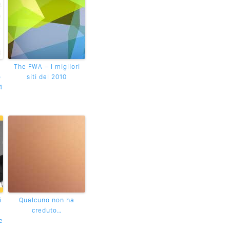
The FWA – I migliori
o
siti del 2010
4
i
Qualcuno non ha
creduto…
e