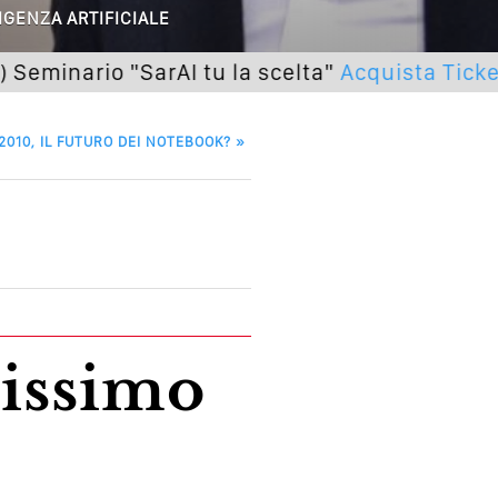
IGENZA ARTIFICIALE
utto Peggiorerà
ario "SarAI tu la scelta"
Acquista Ticket
lle Braccia Incrociate
010, IL FUTURO DEI NOTEBOOK?
»
cademia Del Wedding