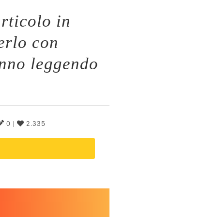
rticolo in
erlo con
anno leggendo
0 |
2.335