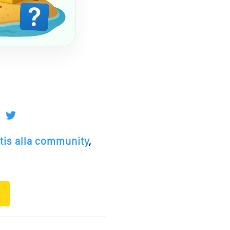
atis alla community
,
O