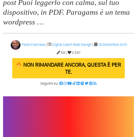
post Puoi leggerlo con calma, sul tuo
Quali Sono Gli Errori Della Comunicazione Politica? Il
Caso Delle Braccia Incrociate
dispositivo, in PDF. Paragams è un tema
wordpress …
Come Promuoversi Nel Wedding? Il Mio Intervento Per
L’Accademia Del Wedding
Paolo Franzese
|
Digital Coach
Web Design
|
18 Settembre 2010
59 |
2.541
NON RIMANDARE ANCORA, QUESTA È PER
TE.
Seguimi su: