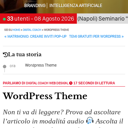
Della Motivazione…
BRANDING
INTELLIGENZA ARTIFICIALE
Quando L’amore Diventa Speranza: Il Quarto Memorial
026
San Giorgio a Cremano (Napoli) Seminario "SarAI
33
utenti
- 08 Agosto 2026
Carmine Franzese
Come Scrivere Un Articolo Per Il Blog? Uno Che
SEI SU
HOME
»
DIGITAL COACH
»
WORDPRESS THEME
Leggeranno Davvero
POST NAVIGATION
«
MATRIMONIO: CREARE INVITI POP-UP
TEMI GRATUITI PER WORDPRESS
»
Cos’è La Search Generative Experience (SGE)? Il Declino
Della Vecchia SEO
La tua storia
Come Cambieranno I Social Media? Siamo Nell’era Degli
Wordpress Theme
ora
Algoritmi Predittivi
Quale Sarà Il Futuro Della Tua Azienda? Lo Decidi
PARLIAMO DI
DIGITAL COACH
WEB DESIGN
,
17 SECONDI DI LETTURA
Adesso Con I Social Media, L’AI E I Contenuti…
WordPress Theme
Perché Pubblicare Non Basta Più? Contenuti Di Valore O
Solo Rumore…
Non ti va di leggere? Prova ad ascoltare
Perché Non Guadagni Sui Social Media? Probabilmente
l’articolo in modalitá audio
Ascolta il
Tutto Peggiorerà