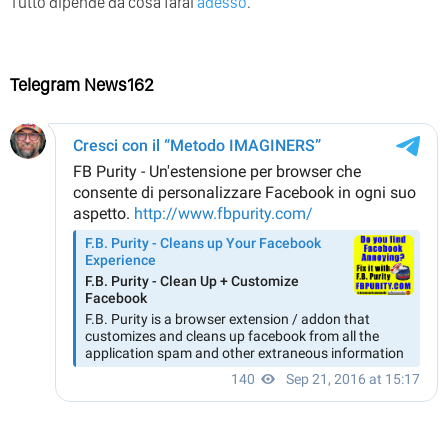
Tutto dipende da cosa farai
adesso
.
Telegram News162