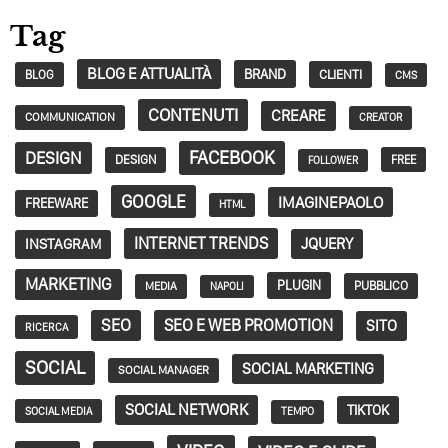
Tag
BLOG E ATTUALITÀ
BRAND
CLIENTI
BLOG
CMS
CONTENUTI
CREARE
COMMUNICATION
CREATOR
FACEBOOK
DESIGN
DESIGN
FREE
FOLLOWER
GOOGLE
IMAGINEPAOLO
FREEWARE
HTML
INTERNET TRENDS
JQUERY
INSTAGRAM
MARKETING
PLUGIN
PUBBLICO
MEDIA
NAPOLI
SEO
SEO E WEB PROMOTION
SITO
RICERCA
SOCIAL
SOCIAL MARKETING
SOCIAL MANAGER
SOCIAL NETWORK
TIKTOK
SOCIAL MEDIA
TEMPO