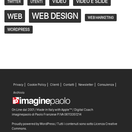
VIDEO
VIDEO E SLIDE
TWITTER
UTENTI
WEB DESIGN
WEB
WEB MARKETING
WORDPRESS
Privacy
Cookie Policy
Clienti
Contatti
Newsletter
Consulenza
Archivio
On Line dal 2001 / Made in Italy with
Apple™ /
Digital Coach
imaginepaolo di
Paolo Franzese
P.IVA 06113351214
Proudly powered by WordPress
/ Tutti i contenuti sono sotto
Licenza Creative
Commons
.