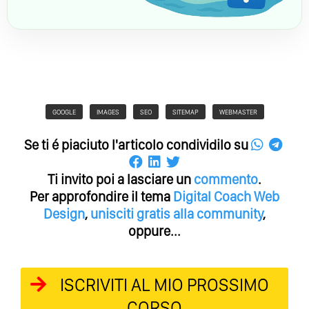
GOOGLE
IMAGES
SEO
SITEMAP
WEBMASTER
Se ti é piaciuto l'articolo condividilo su
Ti invito poi a lasciare un
commento
.
Per approfondire il tema
Digital Coach
Web
Design
,
unisciti gratis alla community
,
oppure...
ISCRIVITI AL MIO PROSSIMO
CORSO