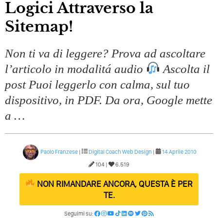
Logici Attraverso la
Quali Sono Gli Errori Della Comunicazione Politica? Il
Caso Delle Braccia Incrociate
Sitemap!
Come Promuoversi Nel Wedding? Il Mio Intervento Per
L’Accademia Del Wedding
Non ti va di leggere? Prova ad ascoltare
l’articolo in modalitá audio
Ascolta il
post Puoi leggerlo con calma, sul tuo
dispositivo, in PDF. Da ora, Google mette
a …
Paolo Franzese
|
Digital Coach
Web Design
|
14 Aprile 2010
104 |
6.519
NON RIMANDARE ANCORA, QUESTA È PER
TE.
Seguimi su: