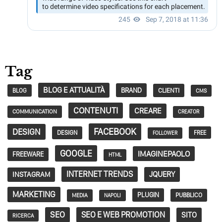
Tag
BLOG E ATTUALITÀ
BRAND
CLIENTI
BLOG
CMS
CONTENUTI
CREARE
COMMUNICATION
CREATOR
FACEBOOK
DESIGN
DESIGN
FREE
FOLLOWER
GOOGLE
IMAGINEPAOLO
FREEWARE
HTML
INTERNET TRENDS
JQUERY
INSTAGRAM
MARKETING
PLUGIN
PUBBLICO
MEDIA
NAPOLI
SEO
SEO E WEB PROMOTION
SITO
RICERCA