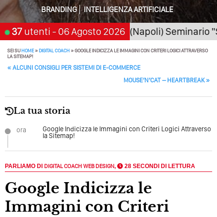
Della Motivazione…
BRANDING
INTELLIGENZA ARTIFICIALE
Quando L’amore Diventa Speranza: Il Quarto Memorial
Carmine Franzese
26
San Giorgio a Cremano (Napoli) Seminario "SarAI
37
utenti
- 06 Agosto 2026
Come Scrivere Un Articolo Per Il Blog? Uno Che
SEI SU
HOME
»
DIGITAL COACH
»
GOOGLE INDICIZZA LE IMMAGINI CON CRITERI LOGICI ATTRAVERSO
LA SITEMAP!
Leggeranno Davvero
POST NAVIGATION
«
ALCUNI CONSIGLI PER SISTEMI DI E-COMMERCE
Cos’è La Search Generative Experience (SGE)? Il Declino
MOUSE’N’CAT – HEARTBREAK
»
Della Vecchia SEO
Come Cambieranno I Social Media? Siamo Nell’era Degli
La tua storia
Algoritmi Predittivi
Google Indicizza le Immagini con Criteri Logici Attraverso
ora
Quale Sarà Il Futuro Della Tua Azienda? Lo Decidi
la Sitemap!
Adesso Con I Social Media, L’AI E I Contenuti…
Perché Pubblicare Non Basta Più? Contenuti Di Valore O
PARLIAMO DI
DIGITAL COACH
WEB DESIGN
,
28 SECONDI DI LETTURA
Solo Rumore…
Google Indicizza le
Perché Non Guadagni Sui Social Media? Probabilmente
Immagini con Criteri
Tutto Peggiorerà