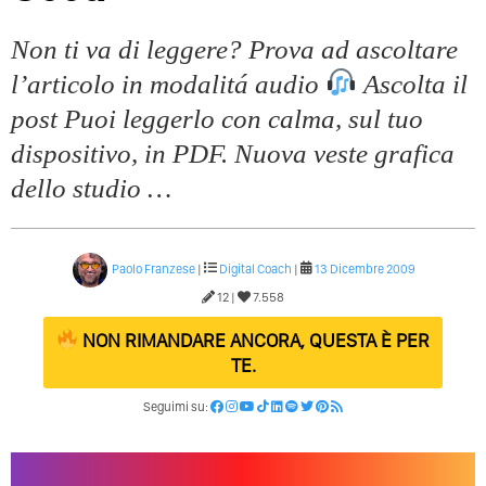
Non ti va di leggere? Prova ad ascoltare
l’articolo in modalitá audio
Ascolta il
post Puoi leggerlo con calma, sul tuo
dispositivo, in PDF. Nuova veste grafica
dello studio …
Paolo Franzese
|
Digital Coach
|
13 Dicembre 2009
12 |
7.558
NON RIMANDARE ANCORA, QUESTA È PER
TE.
Seguimi su: