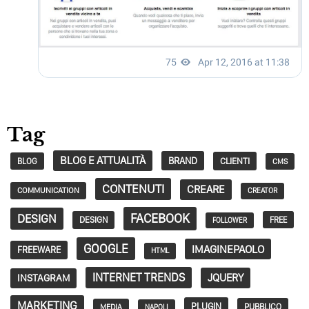
Tag
BLOG E ATTUALITÀ
BRAND
CLIENTI
BLOG
CMS
CONTENUTI
CREARE
COMMUNICATION
CREATOR
FACEBOOK
DESIGN
DESIGN
FREE
FOLLOWER
GOOGLE
IMAGINEPAOLO
FREEWARE
HTML
INTERNET TRENDS
JQUERY
INSTAGRAM
MARKETING
PLUGIN
PUBBLICO
MEDIA
NAPOLI