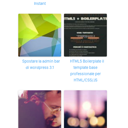
Instant
Spostare la admin bar
HTML5 Boilerplate il
di wordpress 3.1
template base
professionale per
HTML/CSS/JS