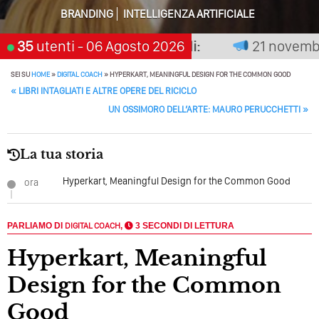
Perché Pubblicare Non Basta Più? Contenuti Di Valore O
BRANDING
INTELLIGENZA ARTIFICIALE
Solo Rumore…
on premia chi aspetta, scegli:
35
utenti
- 06 Agosto 2026
21 novembre 2
Perché Non Guadagni Sui Social Media? Probabilmente
Tutto Peggiorerà
SEI SU
HOME
»
DIGITAL COACH
»
HYPERKART, MEANINGFUL DESIGN FOR THE COMMON GOOD
POST NAVIGATION
«
LIBRI INTAGLIATI E ALTRE OPERE DEL RICICLO
Quali Sono Gli Errori Della Comunicazione Politica? Il
Caso Delle Braccia Incrociate
UN OSSIMORO DELL’ARTE: MAURO PERUCCHETTI
»
Come Promuoversi Nel Wedding? Il Mio Intervento Per
L’Accademia Del Wedding
La tua storia
Hyperkart, Meaningful Design for the Common Good
ora
PARLIAMO DI
DIGITAL COACH
,
3 SECONDI DI LETTURA
Hyperkart, Meaningful
Design for the Common
Good