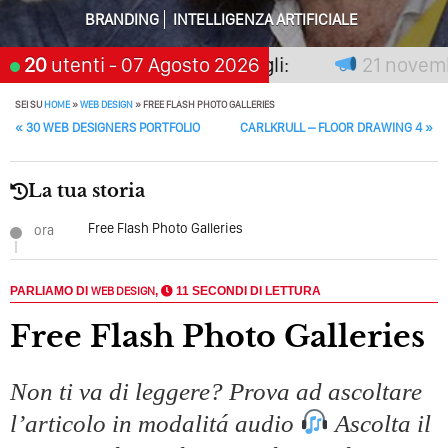
BRANDING
INTELLIGENZA ARTIFICIALE
Perché Pubblicare Non Basta Più? Contenuti Di Valore O
Solo Rumore…
non premia chi aspetta, scegli:
20
utenti
- 07 Agosto 2026
21 novembre
Perché Non Guadagni Sui Social Media? Probabilmente
Tutto Peggiorerà
SEI SU
HOME
»
WEB DESIGN
»
FREE FLASH PHOTO GALLERIES
POST NAVIGATION
«
30 WEB DESIGNERS PORTFOLIO
CARLKRULL – FLOOR DRAWING 4
»
Quali Sono Gli Errori Della Comunicazione Politica? Il
Caso Delle Braccia Incrociate
La tua storia
Come Promuoversi Nel Wedding? Il Mio Intervento Per
L’Accademia Del Wedding
Free Flash Photo Galleries
ora
PARLIAMO DI
WEB DESIGN
,
11 SECONDI DI LETTURA
Free Flash Photo Galleries
Non ti va di leggere? Prova ad ascoltare
l’articolo in modalitá audio
Ascolta il