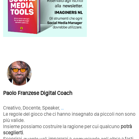
Paolo Franzese Digital Coach
Creativo, Docente, Speaker,
…
Le regole del gioco che ci hanno insegnato da piccoli non sono
più valide.
Insieme possiamo costruire la ragione per cui qualcuno
potrà
sceglierti
.
Scoprirai
quanto vali
, imparerai a
comunicarlo agli altri
e a farti