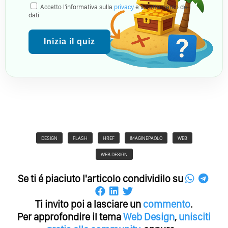
Accetto l'informativa sulla
privacy
e il trattamento dei
dati
Inizia il quiz
DESIGN
FLASH
HREF
IMAGINEPAOLO
WEB
WEB DESIGN
Se ti é piaciuto l'articolo condividilo su
Ti invito poi a lasciare un
commento
.
Per approfondire il tema
Web Design
,
unisciti