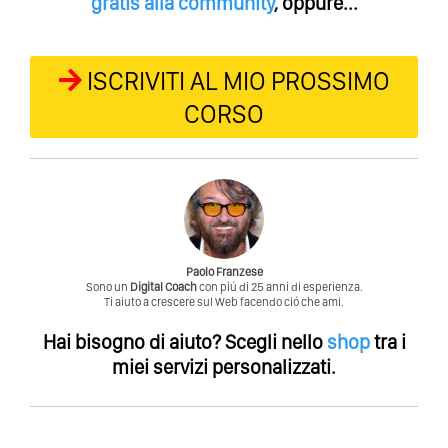
gratis alla community
, oppure...
ISCRIVITI AL MIO PROSSIMO
CORSO
Paolo Franzese
Sono un
Digital Coach
con piú di 25 anni di esperienza.
Ti aiuto a crescere sul Web facendo ció che ami.
Hai bisogno di aiuto?
Scegli nello
shop
tra i
miei servizi personalizzati.