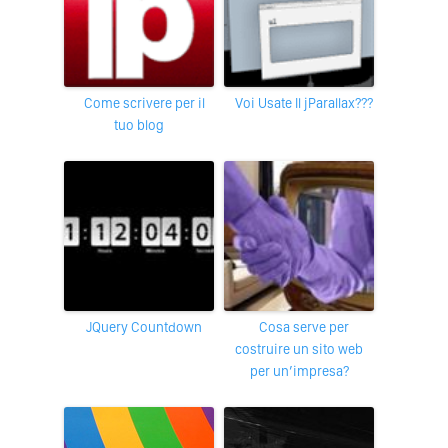
Come scrivere per il
Voi Usate Il jParallax???
tuo blog
jQuery Countdown
Cosa serve per
costruire un sito web
per un’impresa?