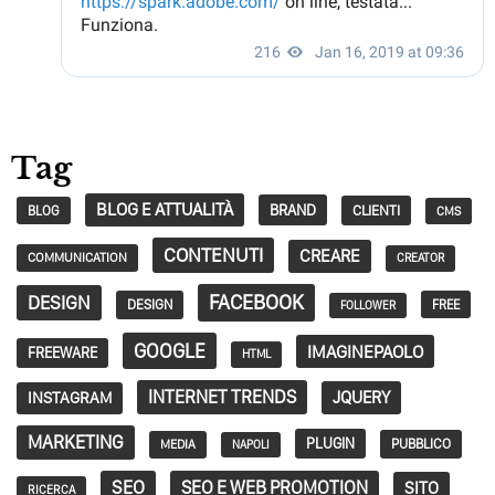
Tag
BLOG E ATTUALITÀ
BRAND
CLIENTI
BLOG
CMS
CONTENUTI
CREARE
COMMUNICATION
CREATOR
FACEBOOK
DESIGN
DESIGN
FREE
FOLLOWER
GOOGLE
IMAGINEPAOLO
FREEWARE
HTML
INTERNET TRENDS
JQUERY
INSTAGRAM
MARKETING
PLUGIN
PUBBLICO
MEDIA
NAPOLI
SEO
SEO E WEB PROMOTION
SITO
RICERCA