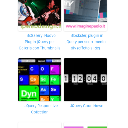
bxGallery: Nuovo
Blockster, plugin in
Plugin jQuery per
jQuery per scorrimento
Galleria con Thumbnails
div (effetto slide)
jQuery Responsive
jQuery Countdown
Collection