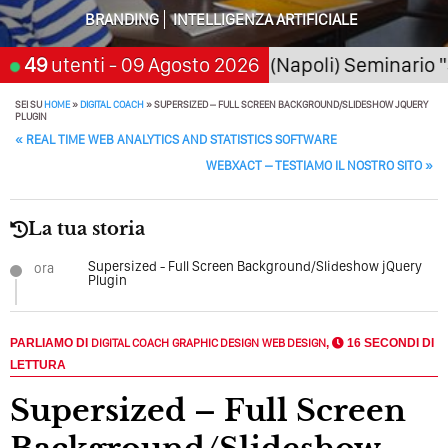
Della Motivazione…
BRANDING
INTELLIGENZA ARTIFICIALE
Quando L’amore Diventa Speranza: Il Quarto Memorial
Carmine Franzese
026
San Giorgio a Cremano (Napoli) Seminario "SarAI
49
utenti
- 09 Agosto 2026
Come Scrivere Un Articolo Per Il Blog? Uno Che
SEI SU
HOME
»
DIGITAL COACH
»
SUPERSIZED – FULL SCREEN BACKGROUND/SLIDESHOW JQUERY
PLUGIN
Leggeranno Davvero
POST NAVIGATION
«
REAL TIME WEB ANALYTICS AND STATISTICS SOFTWARE
Cos’è La Search Generative Experience (SGE)? Il Declino
WEBXACT – TESTIAMO IL NOSTRO SITO
»
Della Vecchia SEO
Come Cambieranno I Social Media? Siamo Nell’era Degli
La tua storia
Algoritmi Predittivi
Supersized - Full Screen Background/Slideshow jQuery
ora
Quale Sarà Il Futuro Della Tua Azienda? Lo Decidi
Plugin
Adesso Con I Social Media, L’AI E I Contenuti…
Perché Pubblicare Non Basta Più? Contenuti Di Valore O
PARLIAMO DI
DIGITAL COACH
GRAPHIC DESIGN
WEB DESIGN
,
16 SECONDI DI
Solo Rumore…
LETTURA
Perché Non Guadagni Sui Social Media? Probabilmente
Supersized – Full Screen
Tutto Peggiorerà