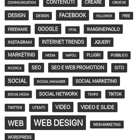
CONTENUTI
CREARE
COMMUNICATION
CREATOR
FACEBOOK
DESIGN
DESIGN
FREE
FOLLOWER
GOOGLE
IMAGINEPAOLO
FREEWARE
HTML
INTERNET TRENDS
JQUERY
INSTAGRAM
MARKETING
PLUGIN
PUBBLICO
MEDIA
NAPOLI
SEO
SEO E WEB PROMOTION
SITO
RICERCA
SOCIAL
SOCIAL MARKETING
SOCIAL MANAGER
SOCIAL NETWORK
TIKTOK
SOCIAL MEDIA
TEMPO
VIDEO
VIDEO E SLIDE
TWITTER
UTENTI
WEB DESIGN
WEB
WEB MARKETING
WORDPRESS