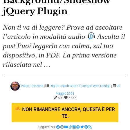
Background/Slideshow
Quali Sono Gli Errori Della Comunicazione Politica? Il
jQuery Plugin
Caso Delle Braccia Incrociate
Come Promuoversi Nel Wedding? Il Mio Intervento Per
Non ti va di leggere? Prova ad ascoltare
L’Accademia Del Wedding
l’articolo in modalitá audio
Ascolta il
post Puoi leggerlo con calma, sul tuo
dispositivo, in PDF. La prima versione
rilasciata nel …
Paolo Franzese
|
Digital Coach
Graphic Design
Web Design
|
26
Maggio 2009
59 |
7.488
NON RIMANDARE ANCORA, QUESTA È PER
TE.
Seguimi su: