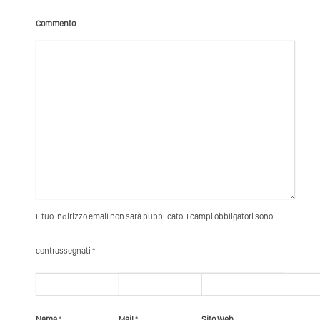
Commento
Il tuo indirizzo email non sarà pubblicato. I campi obbligatori sono
contrassegnati *
Name
*
Mail
*
Sito Web