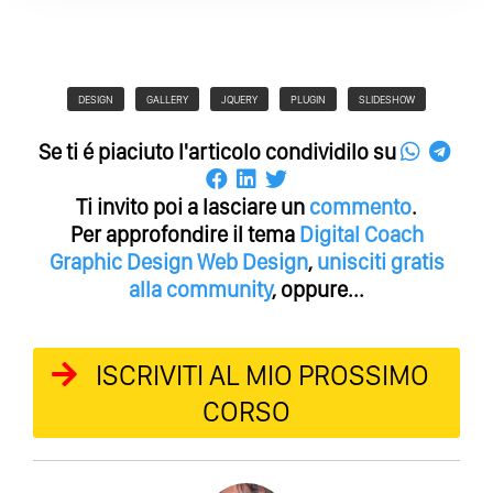
DESIGN
GALLERY
JQUERY
PLUGIN
SLIDESHOW
Se ti é piaciuto l'articolo condividilo su
Ti invito poi a lasciare un
commento
.
Per approfondire il tema
Digital Coach
Graphic Design
Web Design
,
unisciti gratis
alla community
, oppure...
ISCRIVITI AL MIO PROSSIMO
CORSO