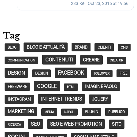
Tag
BLOG E ATTUALITÀ
BRAND
CLIENTI
BLOG
CMS
CONTENUTI
CREARE
COMMUNICATION
CREATOR
FACEBOOK
DESIGN
DESIGN
FREE
FOLLOWER
GOOGLE
IMAGINEPAOLO
FREEWARE
HTML
INTERNET TRENDS
JQUERY
INSTAGRAM
MARKETING
PLUGIN
PUBBLICO
MEDIA
NAPOLI
SEO
SEO E WEB PROMOTION
SITO
RICERCA
SOCIAL