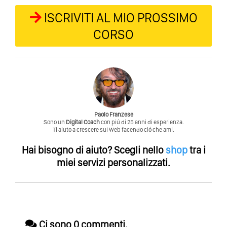
ISCRIVITI AL MIO PROSSIMO
CORSO
Paolo Franzese
Sono un
Digital Coach
con piú di 25 anni di esperienza.
Ti aiuto a crescere sul Web facendo ció che ami.
Hai bisogno di aiuto?
Scegli nello
shop
tra i
miei servizi personalizzati.
Ci sono 0 commenti.