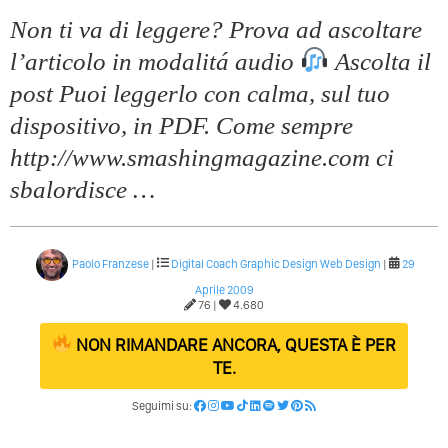
Non ti va di leggere? Prova ad ascoltare
l’articolo in modalitá audio
Ascolta il
post Puoi leggerlo con calma, sul tuo
dispositivo, in PDF. Come sempre
http://www.smashingmagazine.com ci
sbalordisce …
Paolo Franzese
|
Digital Coach
Graphic Design
Web Design
|
29
Aprile 2009
76 |
4.680
NON RIMANDARE ANCORA, QUESTA È PER
TE.
Seguimi su: