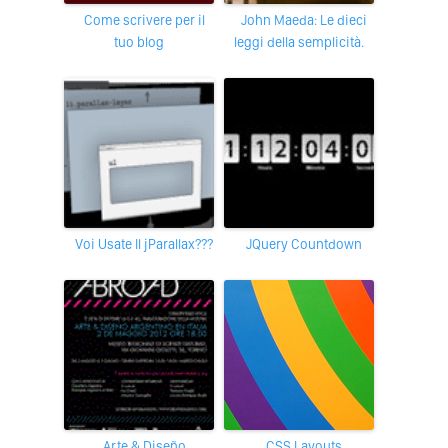
Come scrivere per il
John Maeda: Le dieci
tuo blog
leggi della semplicità.
Voi Usate Il jParallax???
jQuery Countdown
Arte & Diseño
CSS Layouts