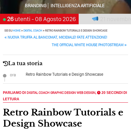
Perché Pubblicare Non Basta Più? Contenuti Di Valore O
BRANDING
INTELLIGENZA ARTIFICIALE
Solo Rumore…
n premia chi aspetta, scegli:
26
utenti
- 08 Agosto 2026
21 novembre 2
Perché Non Guadagni Sui Social Media? Probabilmente
Tutto Peggiorerà
SEI SU
HOME
»
DIGITAL COACH
»
RETRO RAINBOW TUTORIALS E DESIGN SHOWCASE
POST NAVIGATION
Quali Sono Gli Errori Della Comunicazione Politica? Il
«
NUOVA TRUFFA AL BANCOMAT, MICIDIALE! FATE ATTENZIONE!
Caso Delle Braccia Incrociate
THE OFFICIAL WHITE HOUSE PHOTOSTREAM
»
Come Promuoversi Nel Wedding? Il Mio Intervento Per
L’Accademia Del Wedding
La tua storia
Retro Rainbow Tutorials e Design Showcase
ora
PARLIAMO DI
DIGITAL COACH
GRAPHIC DESIGN
WEB DESIGN
,
20 SECONDI DI
LETTURA
Retro Rainbow Tutorials e
Design Showcase