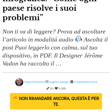
paese risolve i suoi
problemi”
Non ti va di leggere? Prova ad ascoltare
l’articolo in modalitá audio
Ascolta il
post Puoi leggerlo con calma, sul tuo
dispositivo, in PDF. Il Designer Jérôme
Vadon ha raccolto il …
Paolo Franzese
|
Graphic Design
|
12 Settembre 2016
19 |
3.098
NON RIMANDARE ANCORA, QUESTA È PER
TE.