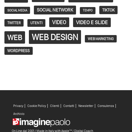
SOCIAL NETWORK
TIKTOK
SOCIAL MEDIA
TEMPO
VIDEO
VIDEO E SLIDE
TWITTER
UTENTI
WEB DESIGN
WEB
WEB MARKETING
WORDPRESS
Privacy
Cookie Policy
Clienti
Contatti
Newsletter
Consulenza
Archivio
On Line dal 2001 / Made in Italy with
Apple™ /
Digital Coach