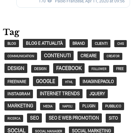
Tag
BLOG E ATTUALITÀ
BRAND
CLIENTI
BLOG
CMS
CONTENUTI
CREARE
COMMUNICATION
CREATOR
FACEBOOK
DESIGN
DESIGN
FREE
FOLLOWER
GOOGLE
IMAGINEPAOLO
FREEWARE
HTML
INTERNET TRENDS
JQUERY
INSTAGRAM
MARKETING
PLUGIN
PUBBLICO
MEDIA
NAPOLI
SEO
SEO E WEB PROMOTION
SITO
RICERCA
SOCIAL
SOCIAL MARKETING
SOCIAL MANAGER