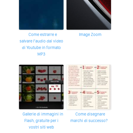
Come estrarre e
Image Zoom
salvare l’audio dai video
di Youtube in formato
MP3
Gallerie di immagini in
Come disegnare
Flash, gratuite per i
marchi di successo?
vostri siti web