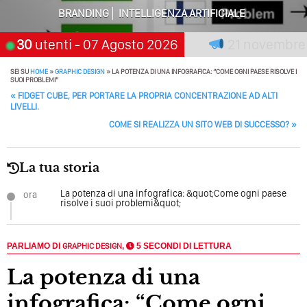
Solo Rumore…
BRANDING
INTELLIGENZA ARTIFICIALE
Perché Non Guadagni Sui Social Media? Probabilmente
premia chi aspetta, scegli:
30
utenti
- 07 Agosto 2026
21 novembre 202
Tutto Peggiorerà
SEI SU
HOME
»
GRAPHIC DESIGN
»
LA POTENZA DI UNA INFOGRAFICA: “COME OGNI PAESE RISOLVE I
Quali Sono Gli Errori Della Comunicazione Politica? Il
SUOI PROBLEMI”
Caso Delle Braccia Incrociate
POST NAVIGATION
«
FIDGET CUBE, PER PORTARE LA PROPRIA CONCENTRAZIONE AD ALTI
LIVELLI.
Come Promuoversi Nel Wedding? Il Mio Intervento Per
COME SI REALIZZA UN SITO WEB DI SUCCESSO?
»
L’Accademia Del Wedding
La tua storia
La potenza di una infografica: &quot;Come ogni paese
ora
risolve i suoi problemi&quot;
PARLIAMO DI
GRAPHIC DESIGN
,
5 SECONDI DI LETTURA
La potenza di una
infografica: “Come ogni