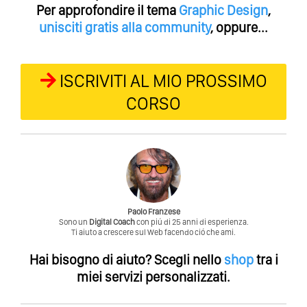
Per approfondire il tema
Graphic Design
,
unisciti gratis alla community
, oppure...
ISCRIVITI AL MIO PROSSIMO
CORSO
Paolo Franzese
Sono un
Digital Coach
con piú di 25 anni di esperienza.
Ti aiuto a crescere sul Web facendo ció che ami.
Hai bisogno di aiuto?
Scegli nello
shop
tra i
miei servizi personalizzati.