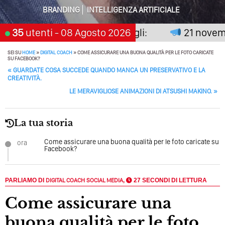
BRANDING
INTELLIGENZA ARTIFICIALE
Perché Pubblicare Non Basta Più? Contenuti Di Valore O
Solo Rumore…
non premia chi aspetta, scegli:
35
utenti
- 08 Agosto 2026
21 novembre
Perché Non Guadagni Sui Social Media? Probabilmente
Tutto Peggiorerà
SEI SU
HOME
»
DIGITAL COACH
»
COME ASSICURARE UNA BUONA QUALITÀ PER LE FOTO CARICATE
SU FACEBOOK?
POST NAVIGATION
«
GUARDATE COSA SUCCEDE QUANDO MANCA UN PRESERVATIVO E LA
Quali Sono Gli Errori Della Comunicazione Politica? Il
CREATIVITÀ.
Caso Delle Braccia Incrociate
LE MERAVIGLIOSE ANIMAZIONI DI ATSUSHI MAKINO.
»
Come Promuoversi Nel Wedding? Il Mio Intervento Per
L’Accademia Del Wedding
La tua storia
Come assicurare una buona qualità per le foto caricate su
ora
Facebook?
PARLIAMO DI
DIGITAL COACH
SOCIAL MEDIA
,
27 SECONDI DI LETTURA
Come assicurare una
buona qualità per le foto