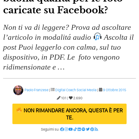
caricate su Facebook?
Non ti va di leggere? Prova ad ascoltare
l’articolo in modalitá audio
Ascolta il
post Puoi leggerlo con calma, sul tuo
dispositivo, in PDF. Le foto vengono
ridimensionate e …
Paolo Franzese
|
Digital Coach
Social Media
|
9 Ottobre 2015
101 |
2.690
NON RIMANDARE ANCORA, QUESTA È PER
TE.
Seguimi su: