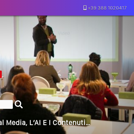
+39 388 1020417
lla Motivazione…
armine Franzese
eranno Davvero
Della Vecchia SEO
goritmi Predittivi
l Media, L’AI E I Contenuti…
 O Solo Rumore…
utto Peggiorerà