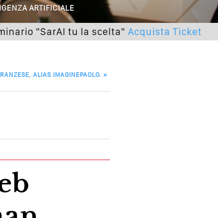
IGENZA ARTIFICIALE
lle Braccia Incrociate
arAI tu la scelta"
Acquista Ticket
Pros
cademia Del Wedding
FRANZESE, ALIAS IMAGINEPAOLO.
»
man