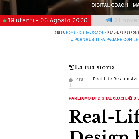
DIGITAL COACH
MA
Quali Sono Gli Errori
a chi aspetta, scegli:
19
utenti
- 06 Agosto 2026
21 novembre 202
Come Promuoversi N
SEI SU
HOME
»
DIGITAL COACH
»
REAL-LIFE RESPONS
POST NAVIGATION
«
PORNHUB TI FA PAGARE CON LE 
La tua storia
Real-Life Responsive
ora
PARLIAMO DI
DIGITAL COACH
,
0 
Real-Life Responsive Web
Design 