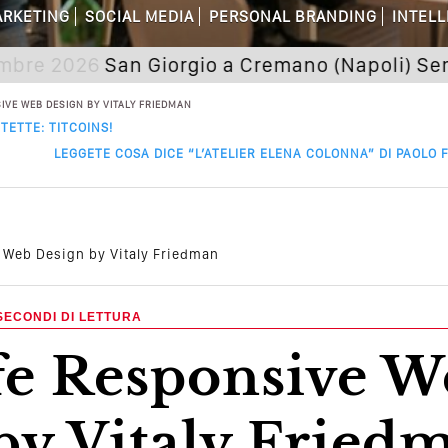
RKETING
SOCIAL MEDIA
PERSONAL BRANDING
INTELL
 Della Comunicazione Politica? Il Caso De
6
San Giorgio a Cremano (Napoli) Seminario "S
el Wedding? Il Mio Intervento Per L’Ac
IVE WEB DESIGN BY VITALY FRIEDMAN
TETTE: TITCOINS!
LEGGETE COSA DICE “L’ATELIER ELENA COLONNA” DI PAOLO 
 Web Design by Vitaly Friedman
SECONDI DI LETTURA
by Vitaly Fried