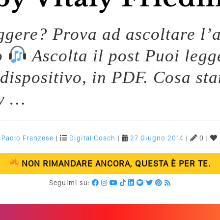
eggere? Prova ad ascoltare l’a
o
Ascolta il post Puoi legg
 dispositivo, in PDF. Cosa st
ry …
Paolo Franzese
|
Digital Coach
|
27 Giugno 2014
|
0 |
NON RIMANDARE ANCORA, QUESTA È PER TE.
Seguimi su: