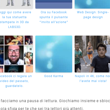
eggi qui come avere
Ora su Facebook
Web Design: Single-
la tua statuetta
spunta il pulsante
page design
stampata in 3D da
“invito all’azione”
LABS3D.
acebook ci regala un
Good Karma
Napoli in 4K, come no
video del passato,
l’avete mai vista!
guardatelo.
va, facciamo una pausa di lettura. Giochiamo insieme e sblo
a sfida per te che sei tra lettori più attenti.