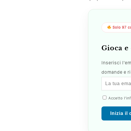
Solo 97 co
Gioca e 
Inserisci l'e
domande e ric
Accetto l'in
Inizia il