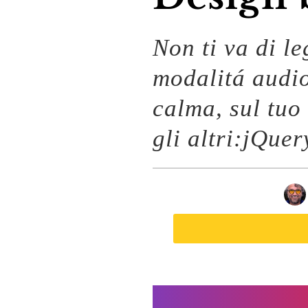
Non ti va di l
modalitá audi
calma, sul tuo
gli altri:jQue