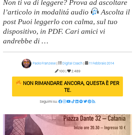
Non ti va di leggere? Prova ad ascoltare
l’articolo in modalitá audio
Ascolta il
post Puoi leggerlo con calma, sul tuo
dispositivo, in PDF. Cari amici vi
andrebbe di …
Paolo Franzese
|
Digital Coach
|
11 Febbraio 2014
100 |
2.489
NON RIMANDARE ANCORA, QUESTA È PER
TE.
Seguimi su: