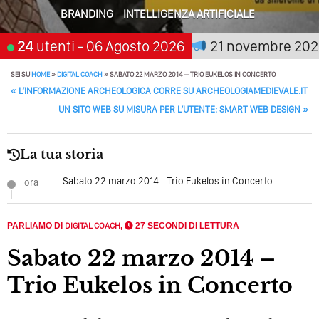
BRANDING
INTELLIGENZA ARTIFICIALE
Perché Non Guadagni Sui Social Media? Probabilmente
Tutto Peggiorerà
a chi aspetta, scegli:
24
utenti
- 06 Agosto 2026
21 novembre 2026
San
Quali Sono Gli Errori Della Comunicazione Politica? Il
Caso Delle Braccia Incrociate
SEI SU
HOME
»
DIGITAL COACH
»
SABATO 22 MARZO 2014 – TRIO EUKELOS IN CONCERTO
POST NAVIGATION
«
L’INFORMAZIONE ARCHEOLOGICA CORRE SU ARCHEOLOGIAMEDIEVALE.IT
Come Promuoversi Nel Wedding? Il Mio Intervento Per
UN SITO WEB SU MISURA PER L’UTENTE: SMART WEB DESIGN
»
L’Accademia Del Wedding
La tua storia
Sabato 22 marzo 2014 - Trio Eukelos in Concerto
ora
PARLIAMO DI
DIGITAL COACH
,
27 SECONDI DI LETTURA
Sabato 22 marzo 2014 –
Trio Eukelos in Concerto