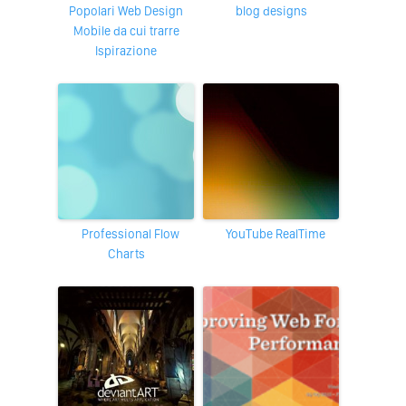
Popolari Web Design
blog designs
Mobile da cui trarre
Ispirazione
Professional Flow
YouTube RealTime
Charts