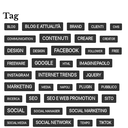
Tag
BLOG E ATTUALITÀ
BRAND
CLIENTI
BLOG
CMS
CONTENUTI
CREARE
COMMUNICATION
CREATOR
FACEBOOK
DESIGN
DESIGN
FREE
FOLLOWER
GOOGLE
IMAGINEPAOLO
FREEWARE
HTML
INTERNET TRENDS
JQUERY
INSTAGRAM
MARKETING
PLUGIN
PUBBLICO
MEDIA
NAPOLI
SEO
SEO E WEB PROMOTION
SITO
RICERCA
SOCIAL
SOCIAL MARKETING
SOCIAL MANAGER
SOCIAL NETWORK
TIKTOK
SOCIAL MEDIA
TEMPO