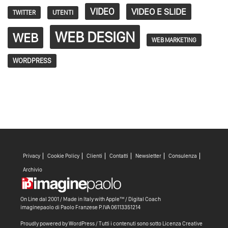
VIDEO
VIDEO E SLIDE
TWITTER
UTENTI
WEB DESIGN
WEB
WEB MARKETING
WORDPRESS
Privacy
Cookie Policy
Clienti
Contatti
Newsletter
Consulenza
Archivio
On Line dal 2001 / Made in Italy with
Apple™ /
Digital Coach
imaginepaolo di
Paolo Franzese
P.IVA 06113351214
Proudly powered by WordPress
/ Tutti i contenuti sono sotto
Licenza Creative