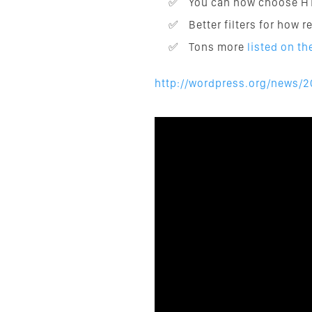
You can now choose H
Better filters for how
Tons more
listed on t
http://wordpress.org/news/2