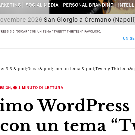
RKETING
SOCIAL MEDIA
PERSONAL BRANDING
INTELL
dagni Sui Social Media? Probabilmente T
e 2026
San Giorgio a Cremano (Napoli) Seminar
 Della Comunicazione Politica? Il Caso De
RESS 3.6 “OSCAR” CON UN TEMA “TWENTY THIRTEEN” FAVOLOSO.
el Wedding? Il Mio Intervento Per L’Ac
UN SE
s 3.6 &quot;Oscar&quot; con un tema &quot;Twenty Thirteen&qu
ESIGN
,
1 MINUTO DI LETTURA
 con un tema “