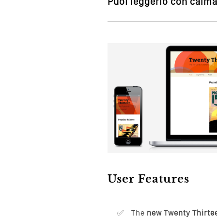
Puoi leggerlo con calma,
User Features
The
new Twenty Thirte