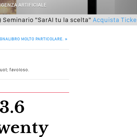
IGENZA ARTIFICIALE
utto Peggiorerà
io "SarAI tu la scelta"
Acquista Ticket
lle Braccia Incrociate
cademia Del Wedding
GNALIBRO MOLTO PARTICOLARE.
»
ot; favoloso.
Twenty