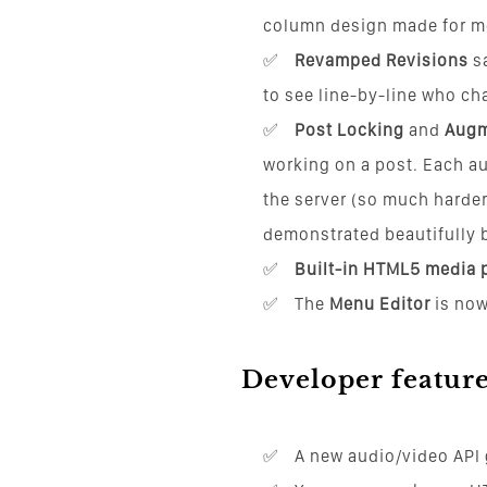
column design made for me
Revamped Revisions
sa
to see line-by-line who c
Post Locking
and
Augm
working on a post. Each au
the server (so much harder 
demonstrated beautifully 
Built-in HTML5 media 
The
Menu Editor
is now
Developer featur
A new audio/video API