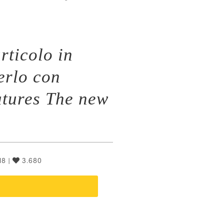
rticolo in
erlo con
atures The new
8 |
3.680