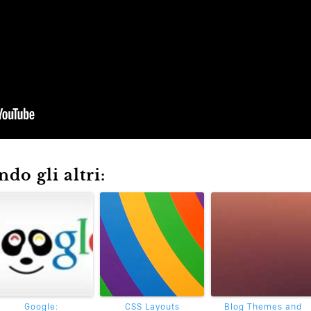
do gli altri:
Google:
CSS Layouts
Blog Themes and