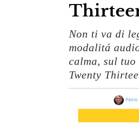
Thirtee
Non ti va di l
modalitá audi
calma, sul tuo
Twenty Thirte
Paolo