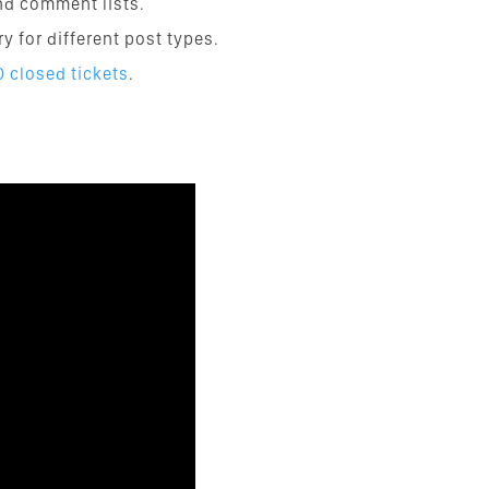
nd comment lists.
ry for different post types.
 closed tickets
.