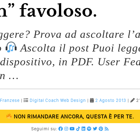
n” favoloso.
eggere? Prova ad ascoltare l’a
o
Ascolta il post Puoi legg
 dispositivo, in PDF. User Fe
en …
 Franzese
|
Digital Coach
Web Design
|
2 Agosto 2013
|
21
NON RIMANDARE ANCORA, QUESTA È PER TE.
Seguimi su: