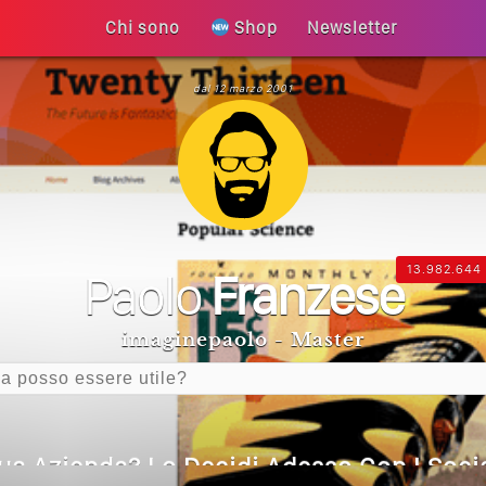
Chi sono
Shop
Newsletter
dal 12 marzo 2001
 La Tua Vita Non Cambia? La Trappola De
 Diventa Speranza: Il Quarto Memorial C
 Un Articolo Per Il Blog? Uno Che Legg
13.982.644
Paolo
Franzese
Generative Experience (SGE)? Il Declino 
imaginepaolo - Master
I Social Media? Siamo Nell’era Degli Al
Tua Azienda? Lo Decidi Adesso Con I Socia
are Non Basta Più? Contenuti Di Valore