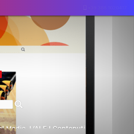
+39 388 1020417
lla Motivazione…
armine Franzese
eranno Davvero
Della Vecchia SEO
goritmi Predittivi
l Media, L’AI E I Contenuti…
 O Solo Rumore…