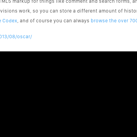
TML5 markup for things like comment and search forms, a
 revisions work, so you can store a different amount of histo
he Codex
, and of course you can always
browse the over 700
013/08/oscar/