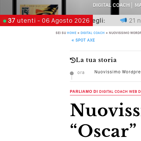
DIGITAL COACH
MA
Perché Non Gua
 premia chi aspetta, scegli:
37
utenti
- 06 Agosto 2026
21 novembr
Quali Sono Gli Errori
SEI SU
HOME
»
DIGITAL COACH
»
NUOVISSIMO WORDP
POST NAVIGATION
Come Promuoversi N
«
SPOT AXE
La tua storia
Nuovissimo Wordpres
ora
PARLIAMO DI
DIGITAL COACH
WEB D
Nuovissimo WordPress 3.6
“Oscar”