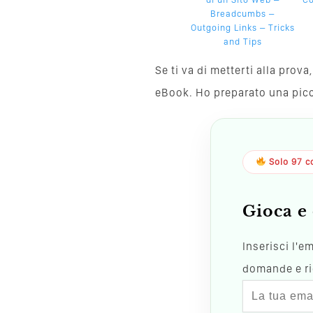
Breadcumbs –
Outgoing Links – Tricks
and Tips
Se ti va di metterti alla pro
eBook. Ho preparato una piccol
Solo 97 co
Gioca e 
Inserisci l'e
domande e ric