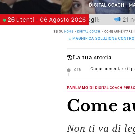
DIGITAL COACH
MA
Perché Non Gua
n premia chi aspetta, scegli:
26
utenti
- 06 Agosto 2026
21 novemb
Quali Sono Gli Errori
SEI SU
HOME
»
DIGITAL COACH
»
COME AUMENTARE I
POST NAVIGATION
«
MAGNIFICA SOLUZIONE CONTRO 
Come Promuoversi N
La tua storia
Come aumentare il p
ora
PARLIAMO DI
DIGITAL COACH
PERS
Come a
Non ti va di l