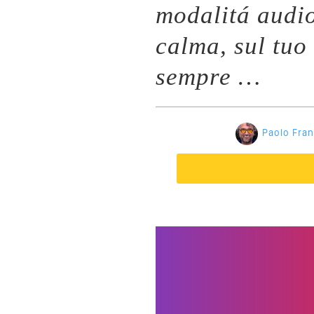
modalitá audi
calma, sul tuo
sempre …
Paolo Fra