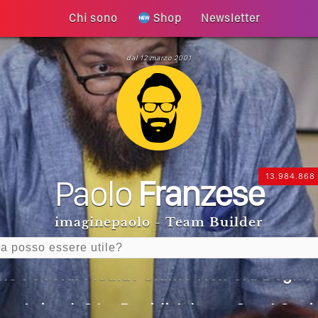
Chi sono
Shop
Newsletter
dal 12 marzo 2001
 La Tua Vita Non Cambia? La Trappola De
 Diventa Speranza: Il Quarto Memorial C
 Un Articolo Per Il Blog? Uno Che Legg
13.984.868
Paolo
Franzese
Generative Experience (SGE)? Il Declino 
imaginepaolo - Team Builder
I Social Media? Siamo Nell’era Degli Al
Tua Azienda? Lo Decidi Adesso Con I Socia
are Non Basta Più? Contenuti Di Valore