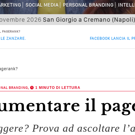
RKETING
SOCIAL MEDIA
PERSONAL BRANDING
INTELL
dagni Sui Social Media? Probabilmente T
re 2026
San Giorgio a Cremano (Napoli) Semina
 Della Comunicazione Politica? Il Caso De
L PAGERANK?
LE ZANZARE.
FACEBOOK LANCIA IL P
el Wedding? Il Mio Intervento Per L’Ac
agerank?
ONAL BRANDING
,
1 MINUTO DI LETTURA
umentare il pag
eggere? Prova ad ascoltare l’a