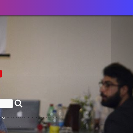
+39 388 1020417
lla Motivazione…
armine Franzese
eranno Davvero
Della Vecchia SEO
goritmi Predittivi
l Media, L’AI E I Contenuti…
 O Solo Rumore…