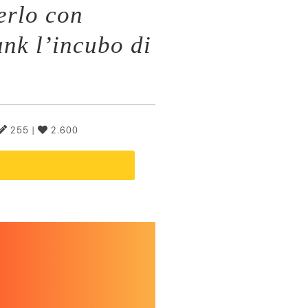
erlo con
ank l’incubo di
255 |
2.600