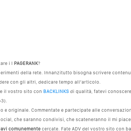
re i l
PAGERANK
?
rimenti della rete. Innanzitutto bisogna scrivere contenuti
dere con gli altri, dedicare tempo all’articolo.
 il vostro sito con
BACKLINKS
di qualità, fatevi conoscer
>3).
o e originale. Commentate e partecipate alle conversazion
ocial, che saranno condivisi, che scateneranno il mi piace
iavi comunemente
cercate. Fate ADV del vostro sito con bann