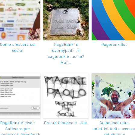
Come crescere sui
PageRank is
Pagerank list
social
overhyped! …il
pagerank è morto?
Mah…
PageRank Viewer:
Creare il nuovo e utile.
Come costruire
Software per
un’attività di success
noscere il PageRank
nel digitale