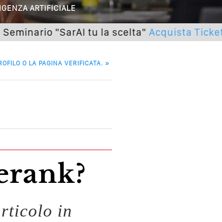
IGENZA ARTIFICIALE
utto Peggiorerà
rio "SarAI tu la scelta"
Acquista Ticket
lle Braccia Incrociate
ROFILO O LA PAGINA VERIFICATA.
»
cademia Del Wedding
erank?
rticolo in