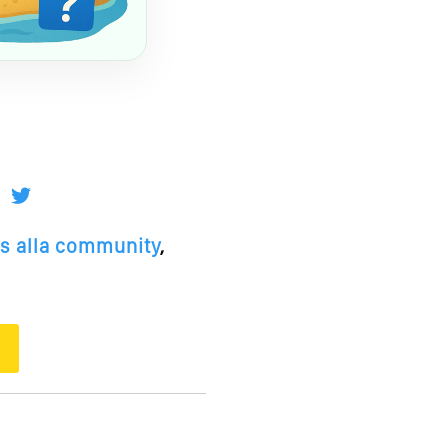
tis alla community
,
O