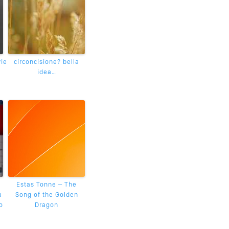
ie
circoncisione? bella
idea…
Estas Tonne – The
a
Song of the Golden
o
Dragon