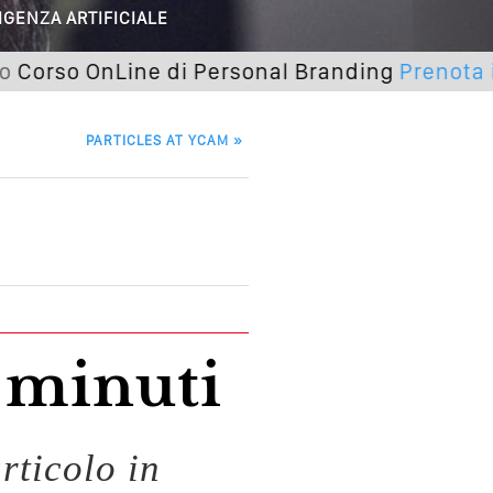
 O Solo Rumore…
IGENZA ARTIFICIALE
utto Peggiorerà
o OnLine di Personal Branding
Prenota il tuo 
lle Braccia Incrociate
PARTICLES AT YCAM
»
cademia Del Wedding
3 minuti
rticolo in