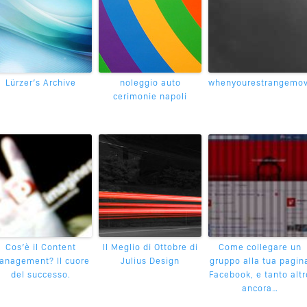
Lürzer’s Archive
noleggio auto
whenyourestrangemov
cerimonie napoli
Cos’è il Content
Il Meglio di Ottobre di
Come collegare un
anagement? Il cuore
Julius Design
gruppo alla tua pagin
del successo.
Facebook, e tanto altr
ancora…