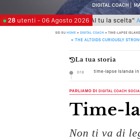
Perché Pubblic
DIGITAL COACH
MA
Perché Non Gua
Napoli) Seminario "SarAI tu la scelta"
28
utenti
- 06 Agosto 2026
Acquist
SEI SU
HOME
»
DIGITAL COACH
»
TIME-LAPSE ISLAND
Quali Sono Gli Errori
POST NAVIGATION
«
THE ALTOIDS CURIOUSLY STRO
Come Promuoversi N
La tua storia
time-lapse Islanda in
ora
PARLIAMO DI
DIGITAL COACH
SOCIA
time-l
Non ti va di l