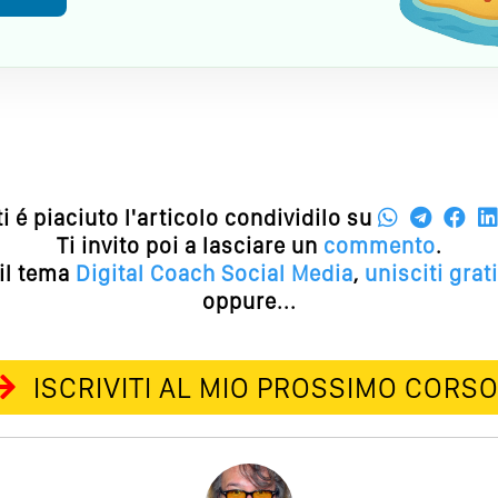
ti é piaciuto l'articolo condividilo su
Ti invito poi a lasciare un
commento
.
 il tema
Digital Coach
Social Media
,
unisciti gra
oppure...
ISCRIVITI AL MIO PROSSIMO CORS