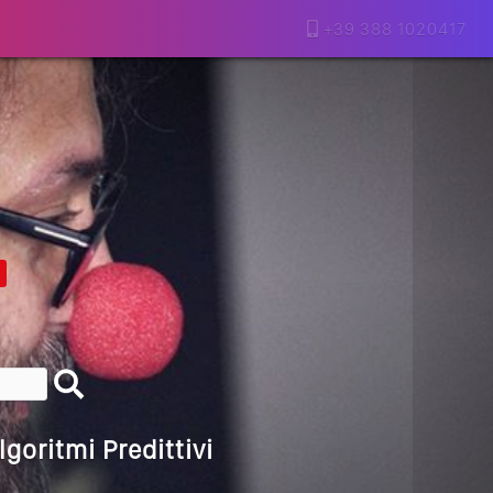
+39 388 1020417
lla Motivazione…
armine Franzese
eranno Davvero
Della Vecchia SEO
goritmi Predittivi
l Media, L’AI E I Contenuti…