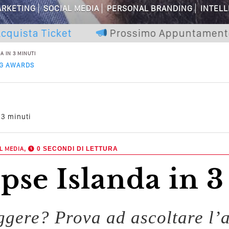
are Non Basta Più? Contenuti Di Valore
RKETING
SOCIAL MEDIA
PERSONAL BRANDING
INTELL
dagni Sui Social Media? Probabilmente T
a Ticket
Prossimo Appuntamento
Cors
A IN 3 MINUTI
 Della Comunicazione Politica? Il Caso De
NG AWARDS
el Wedding? Il Mio Intervento Per L’Ac
 3 minuti
L MEDIA
,
0 SECONDI DI LETTURA
apse Islanda in 
eggere? Prova ad ascoltare l’a