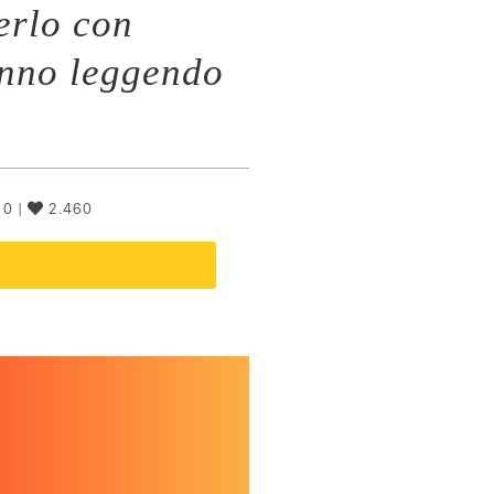
erlo con
anno leggendo
0 |
2.460