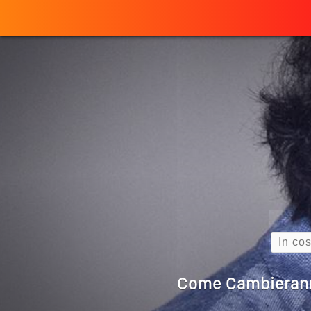
Perché
ULTIMO ARTICOLO
Quando L’amore
Come Scrivere
Cos’è La Search 
Search
Come Cambieranno 
Quale Sarà Il Futuro Della 