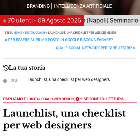
Della Motivazione…
BRANDING
INTELLIGENZA ARTIFICIALE
Quando L’amore Diventa Speranza: Il Quarto Memorial
026
70
San Giorgio a Cremano (Napoli) Seminario "SarA
utenti
- 09 Agosto 2026
Carmine Franzese
SEI SU
HOME
»
DIGITAL COACH
»
LAUNCHLIST, UNA CHECKLIST PER WEB DESIGNERS
Come Scrivere Un Articolo Per Il Blog? Uno Che
POST NAVIGATION
Leggeranno Davvero
«
PER ESSERE AL PRIMO POSTO IN GOOGLE BISOGNA PAGARE?
QUALE SOCIAL NETWORK PER FARE AFFARI?
»
Cos’è La Search Generative Experience (SGE)? Il Declino
Della Vecchia SEO
La tua storia
Come Cambieranno I Social Media? Siamo Nell’era Degli
Algoritmi Predittivi
Launchlist, una checklist per web designers
ora
Quale Sarà Il Futuro Della Tua Azienda? Lo Decidi
Adesso Con I Social Media, L’AI E I Contenuti…
PARLIAMO DI
DIGITAL COACH
WEB DESIGN
,
9 SECONDI DI LETTURA
Perché Pubblicare Non Basta Più? Contenuti Di Valore O
Launchlist, una checklist
Solo Rumore…
per web designers
Perché Non Guadagni Sui Social Media? Probabilmente
Tutto Peggiorerà