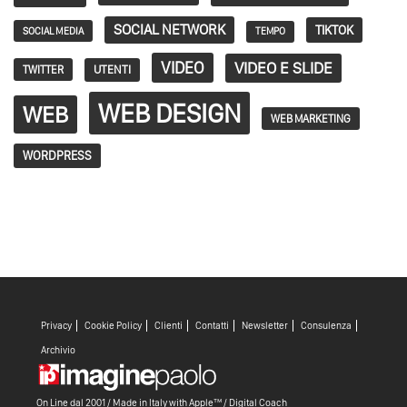
SOCIAL NETWORK
TIKTOK
SOCIAL MEDIA
TEMPO
VIDEO
VIDEO E SLIDE
TWITTER
UTENTI
WEB DESIGN
WEB
WEB MARKETING
WORDPRESS
Privacy
Cookie Policy
Clienti
Contatti
Newsletter
Consulenza
Archivio
On Line dal 2001 / Made in Italy with
Apple™ /
Digital Coach