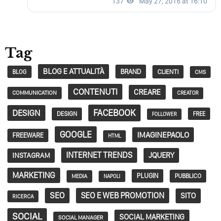
Tag
BLOG E ATTUALITÀ
BRAND
CLIENTI
BLOG
CMS
CONTENUTI
CREARE
COMMUNICATION
CREATOR
FACEBOOK
DESIGN
DESIGN
FREE
FOLLOWER
GOOGLE
IMAGINEPAOLO
FREEWARE
HTML
INTERNET TRENDS
JQUERY
INSTAGRAM
MARKETING
PLUGIN
PUBBLICO
MEDIA
NAPOLI
SEO
SEO E WEB PROMOTION
SITO
RICERCA
SOCIAL
SOCIAL MARKETING
SOCIAL MANAGER