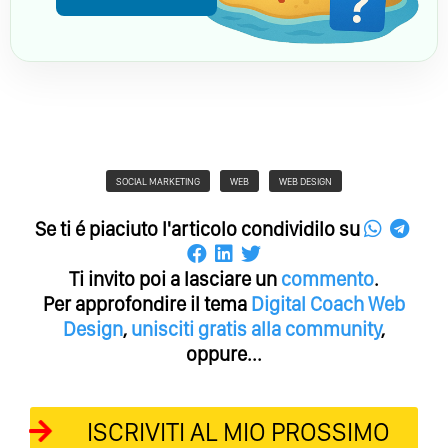
SOCIAL MARKETING
WEB
WEB DESIGN
Se ti é piaciuto l'articolo condividilo su
Ti invito poi a lasciare un
commento
.
Per approfondire il tema
Digital Coach
Web
Design
,
unisciti gratis alla community
,
oppure...
ISCRIVITI AL MIO PROSSIMO