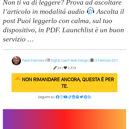
Non ti va di leggere? Prova ad ascoltare
Quali Sono Gli Errori Della Comunicazione Politica? Il
l’articolo in modalitá audio
Ascolta il
Caso Delle Braccia Incrociate
post Puoi leggerlo con calma, sul tuo
Come Promuoversi Nel Wedding? Il Mio Intervento Per
dispositivo, in PDF. Launchlist è un buon
L’Accademia Del Wedding
servizio …
Paolo Franzese
|
Digital Coach
Web Design
|
12 Febbraio 2011
33 |
2.373
NON RIMANDARE ANCORA, QUESTA È PER
TE.
Seguimi su: