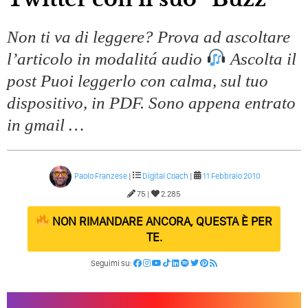
Non ti va di leggere? Prova ad ascoltare
l’articolo in modalitá audio
Ascolta il
post Puoi leggerlo con calma, sul tuo
dispositivo, in PDF. Sono appena entrato
in gmail …
Paolo Franzese
|
Digital Coach
|
11 Febbraio 2010
75 |
2.285
NON RIMANDARE ANCORA, QUESTA È PER
TE.
Seguimi su: