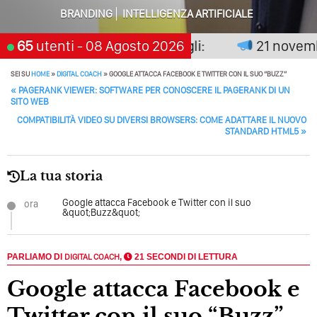
BRANDING
INTELLIGENZA ARTIFICIALE
Perché Pubblicare Non Basta Più? Contenuti Di Valore O
Solo Rumore…
 non premia chi aspetta, scegli:
65
utenti
- 08 Agosto 2026
21 novembre
Perché Non Guadagni Sui Social Media? Probabilmente
Tutto Peggiorerà
SEI SU
HOME
»
DIGITAL COACH
»
GOOGLE ATTACCA FACEBOOK E TWITTER CON IL SUO “BUZZ”
POST NAVIGATION
«
PAGERANK VIEWER: SOFTWARE PER CONOSCERE IL PAGERANK DI UN
Quali Sono Gli Errori Della Comunicazione Politica? Il
SITO WEB
Caso Delle Braccia Incrociate
COMPATIBILITÀ VIDEO SU DIVERSI BROWSERS: COME ADATTARE IL NUOVO
STANDARD HTML5
»
Come Promuoversi Nel Wedding? Il Mio Intervento Per
L’Accademia Del Wedding
La tua storia
Google attacca Facebook e Twitter con il suo
ora
&quot;Buzz&quot;
PARLIAMO DI
DIGITAL COACH
,
21 SECONDI DI LETTURA
Google attacca Facebook e
Twitter con il suo “Buzz”