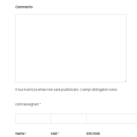
Commento
Il tuo indirizzo email non sarà pubblicato. I campi obbligatori sono
contrassegnati *
Name
*
Mail
*
Sito Web