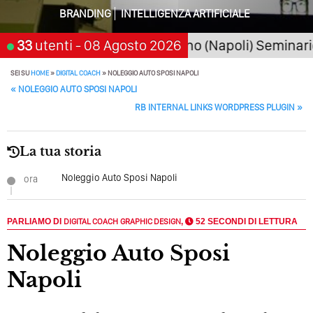
BRANDING
INTELLIGENZA ARTIFICIALE
 2026
33
utenti
San Giorgio a Cremano (Napoli) Seminario "Sa
- 08 Agosto 2026
SEI SU
HOME
»
DIGITAL COACH
»
NOLEGGIO AUTO SPOSI NAPOLI
POST NAVIGATION
«
NOLEGGIO AUTO SPOSI NAPOLI
RB INTERNAL LINKS WORDPRESS PLUGIN
»
La tua storia
Noleggio Auto Sposi Napoli
ora
PARLIAMO DI
DIGITAL COACH
GRAPHIC DESIGN
,
52 SECONDI DI LETTURA
Noleggio Auto Sposi
Napoli