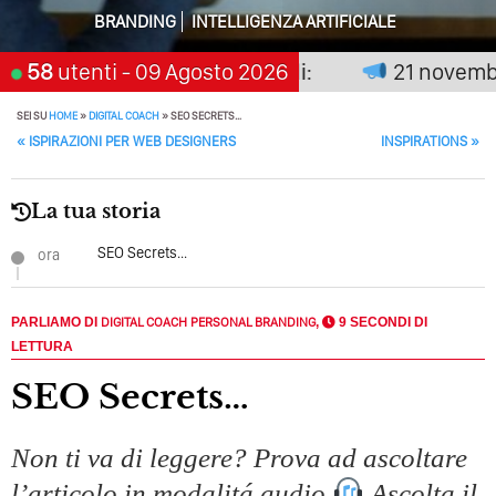
Perché Pubblicare Non Basta Più? Contenuti Di Valore O
BRANDING
INTELLIGENZA ARTIFICIALE
Solo Rumore…
on premia chi aspetta, scegli:
58
utenti
- 09 Agosto 2026
21 novembre 
Perché Non Guadagni Sui Social Media? Probabilmente
Tutto Peggiorerà
SEI SU
HOME
»
DIGITAL COACH
»
SEO SECRETS…
POST NAVIGATION
«
ISPIRAZIONI PER WEB DESIGNERS
INSPIRATIONS
»
Quali Sono Gli Errori Della Comunicazione Politica? Il
Caso Delle Braccia Incrociate
La tua storia
Come Promuoversi Nel Wedding? Il Mio Intervento Per
L’Accademia Del Wedding
SEO Secrets...
ora
PARLIAMO DI
DIGITAL COACH
PERSONAL BRANDING
,
9 SECONDI DI
LETTURA
SEO Secrets…
Non ti va di leggere? Prova ad ascoltare
l’articolo in modalitá audio
Ascolta il