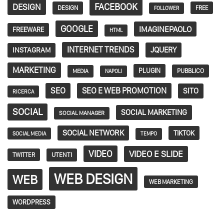
FACEBOOK
DESIGN
DESIGN
FREE
FOLLOWER
GOOGLE
IMAGINEPAOLO
FREEWARE
HTML
INTERNET TRENDS
JQUERY
INSTAGRAM
MARKETING
PLUGIN
PUBBLICO
MEDIA
NAPOLI
SEO
SEO E WEB PROMOTION
SITO
RICERCA
SOCIAL
SOCIAL MARKETING
SOCIAL MANAGER
SOCIAL NETWORK
TIKTOK
SOCIAL MEDIA
TEMPO
VIDEO
VIDEO E SLIDE
TWITTER
UTENTI
WEB DESIGN
WEB
WEB MARKETING
WORDPRESS