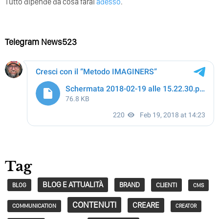
Tutto dipende da cosa farai
adesso
.
Telegram News523
Tag
BLOG E ATTUALITÀ
BRAND
CLIENTI
BLOG
CMS
CONTENUTI
CREARE
COMMUNICATION
CREATOR