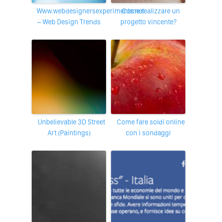
www.webdesignersexperiments.net
Come realizzare un
– Web Design Trends
progetto vincente?
Unbelievable 3D Street
Come fare soldi online
Art (Paintings)
con i sondaggi