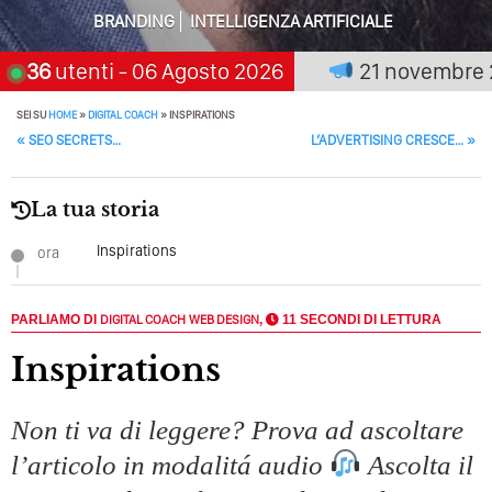
Solo Rumore…
BRANDING
INTELLIGENZA ARTIFICIALE
Perché Non Guadagni Sui Social Media? Probabilmente
premia chi aspetta, scegli:
36
utenti
- 06 Agosto 2026
21 novembre 202
Tutto Peggiorerà
SEI SU
HOME
»
DIGITAL COACH
»
INSPIRATIONS
Quali Sono Gli Errori Della Comunicazione Politica? Il
POST NAVIGATION
«
SEO SECRETS…
L’ADVERTISING CRESCE…
»
Caso Delle Braccia Incrociate
Come Promuoversi Nel Wedding? Il Mio Intervento Per
La tua storia
L’Accademia Del Wedding
Inspirations
ora
PARLIAMO DI
DIGITAL COACH
WEB DESIGN
,
11 SECONDI DI LETTURA
Inspirations
Non ti va di leggere? Prova ad ascoltare
l’articolo in modalitá audio
Ascolta il