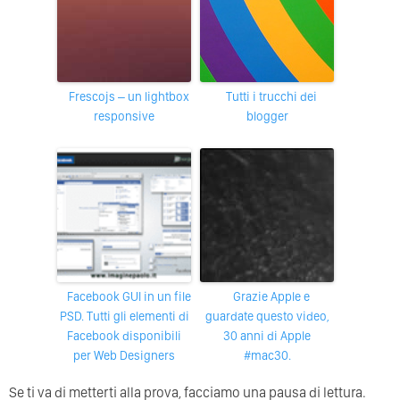
frescojs – un lightbox
tutti i trucchi dei
responsive
blogger
Facebook GUI in un file
Grazie Apple e
PSD. Tutti gli elementi di
guardate questo video,
Facebook disponibili
30 anni di Apple
per Web Designers
#mac30.
Se ti va di metterti alla prova, facciamo una pausa di lettura.