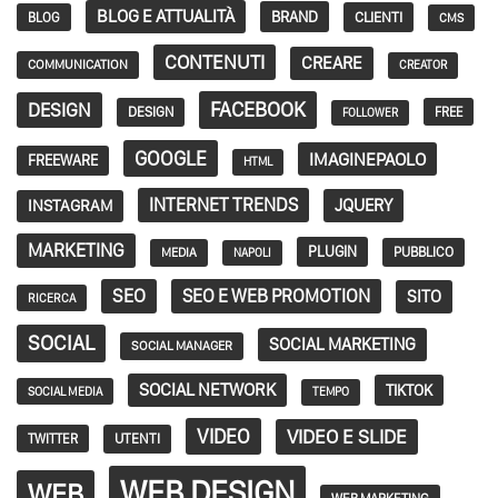
BLOG E ATTUALITÀ
BRAND
CLIENTI
BLOG
CMS
CONTENUTI
CREARE
COMMUNICATION
CREATOR
FACEBOOK
DESIGN
DESIGN
FREE
FOLLOWER
GOOGLE
IMAGINEPAOLO
FREEWARE
HTML
INTERNET TRENDS
JQUERY
INSTAGRAM
MARKETING
PLUGIN
PUBBLICO
MEDIA
NAPOLI
SEO
SEO E WEB PROMOTION
SITO
RICERCA
SOCIAL
SOCIAL MARKETING
SOCIAL MANAGER
SOCIAL NETWORK
TIKTOK
SOCIAL MEDIA
TEMPO
VIDEO
VIDEO E SLIDE
TWITTER
UTENTI
WEB DESIGN
WEB