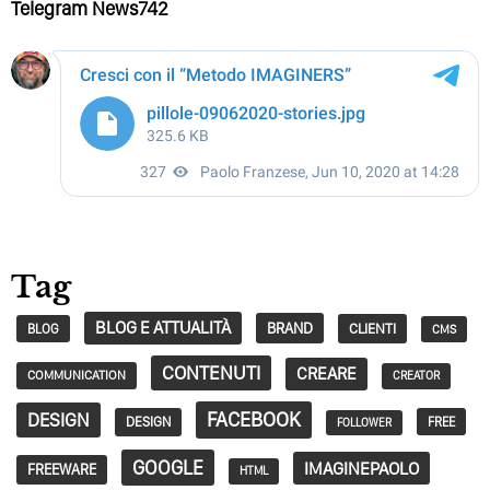
Telegram News742
Tag
BLOG E ATTUALITÀ
BRAND
CLIENTI
BLOG
CMS
CONTENUTI
CREARE
COMMUNICATION
CREATOR
FACEBOOK
DESIGN
DESIGN
FREE
FOLLOWER
GOOGLE
IMAGINEPAOLO
FREEWARE
HTML