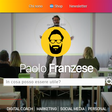
Chi sono
Shop
Newsletter
dal 12 marzo 2001
Paolo
Franzese
Search
Perché La Tua Vita Non Cambia? La Trappola
ULTIMO ARTICOLO
Della Motivazione…
Quando L’amore Diventa Speranza: Il Quarto Memorial
DIGITAL COACH
MARKETING
SOCIAL MEDIA
PERSONAL