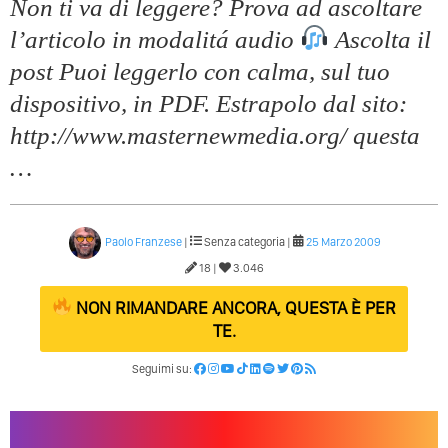
Non ti va di leggere? Prova ad ascoltare
Come Promuoversi Nel Wedding? Il Mio Intervento Per
l’articolo in modalitá audio
Ascolta il
L’Accademia Del Wedding
post Puoi leggerlo con calma, sul tuo
dispositivo, in PDF. Estrapolo dal sito:
http://www.masternewmedia.org/ questa
…
Paolo Franzese
|
Senza categoria |
25 Marzo 2009
18 |
3.046
NON RIMANDARE ANCORA, QUESTA È PER
TE.
Seguimi su: