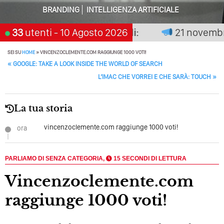
Perché Pubblicare Non Basta Più? Contenuti Di Valore O
BRANDING
INTELLIGENZA ARTIFICIALE
Solo Rumore…
on premia chi aspetta, scegli:
33
utenti
- 10 Agosto 2026
21 novembre 
Perché Non Guadagni Sui Social Media? Probabilmente
Tutto Peggiorerà
SEI SU
HOME
»
VINCENZOCLEMENTE.COM RAGGIUNGE 1000 VOTI!
POST NAVIGATION
«
GOOGLE: TAKE A LOOK INSIDE THE WORLD OF SEARCH
Quali Sono Gli Errori Della Comunicazione Politica? Il
L’IMAC CHE VORREI E CHE SARÀ: TOUCH
»
Caso Delle Braccia Incrociate
Come Promuoversi Nel Wedding? Il Mio Intervento Per
La tua storia
L’Accademia Del Wedding
vincenzoclemente.com raggiunge 1000 voti!
ora
PARLIAMO DI SENZA CATEGORIA,
15 SECONDI DI LETTURA
vincenzoclemente.com
raggiunge 1000 voti!