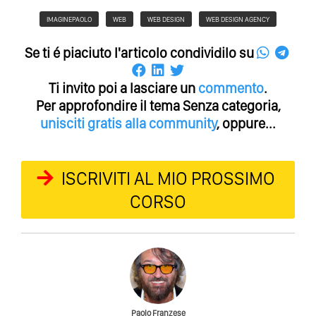
IMAGINEPAOLO
WEB
WEB DESIGN
WEB DESIGN AGENCY
Se ti é piaciuto l'articolo condividilo su
Ti invito poi a lasciare un
commento
.
Per approfondire il tema Senza categoria,
unisciti gratis alla community
, oppure...
ISCRIVITI AL MIO PROSSIMO
CORSO
Paolo Franzese