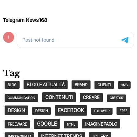
Telegram News168
Tag
BLOG E ATTUALITÀ
BRAND
CLIENTI
BLOG
CMS
CONTENUTI
CREARE
COMMUNICATION
CREATOR
FACEBOOK
DESIGN
DESIGN
FREE
FOLLOWER
GOOGLE
IMAGINEPAOLO
FREEWARE
HTML
INTERNET TRENDS
JQUERY
INSTAGRAM