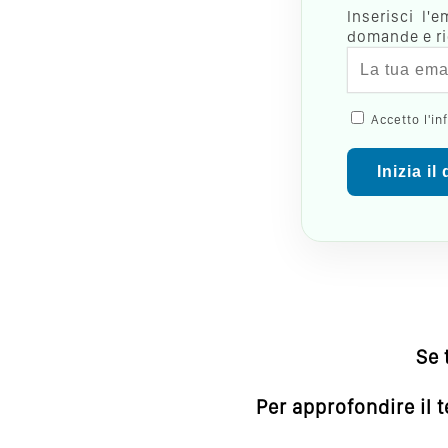
Inserisci l'
domande e ric
Accetto l'in
Inizia il
Se 
Per approfondire il