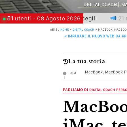
DIGITAL COACH
MA
Perché Non Gua
on premia chi aspetta, scegli:
51
utenti
- 08 Agosto 2026
21 novem
Quali Sono Gli Errori
SEI SU
HOME
»
DIGITAL COACH
»
MACBOOK, MACBOOK 
POST NAVIGATION
«
IMPARARE IL NUOVO WEB DA KR
Come Promuoversi N
La tua storia
MacBook, MacBook Pro
ora
PARLIAMO DI
DIGITAL COACH
PERS
MacBook, MacBook Pro e
iMac, t