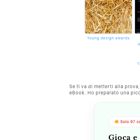
Young design awards
A
c
Se ti va di metterti alla pro
eBook. Ho preparato una piccol
Solo 97 co
Gioca e 