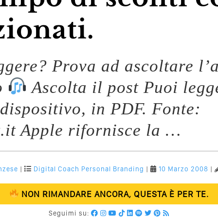
ionati.
eggere? Prova ad ascoltare l’a
o
Ascolta il post Puoi legg
 dispositivo, in PDF. Fonte:
it Apple rifornisce la …
nzese
|
Digital Coach
Personal Branding
|
10 Marzo 2008
|
NON RIMANDARE ANCORA, QUESTA È PER TE.
Seguimi su: