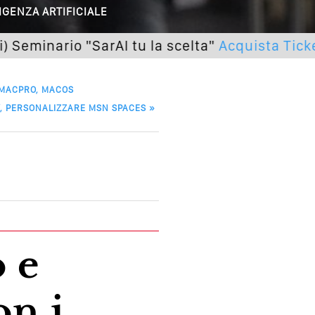
IGENZA ARTIFICIALE
utto Peggiorerà
ario "SarAI tu la scelta"
Acquista Ticket
lle Braccia Incrociate
 MACPRO, MACOS
cademia Del Wedding
, PERSONALIZZARE MSN SPACES
»
on i