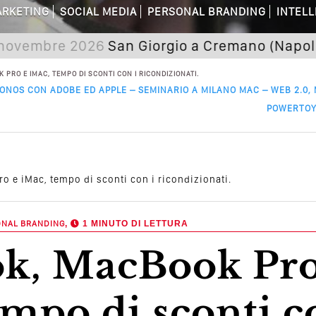
RKETING
SOCIAL MEDIA
PERSONAL BRANDING
INTELL
dagni Sui Social Media? Probabilmente T
bre 2026
San Giorgio a Cremano (Napoli) Semin
 Della Comunicazione Politica? Il Caso De
PRO E IMAC, TEMPO DI SCONTI CON I RICONDIZIONATI.
ONOS CON ADOBE ED APPLE – SEMINARIO A MILANO MAC – WEB 2.0,
el Wedding? Il Mio Intervento Per L’Ac
POWERTOY
 e iMac, tempo di sconti con i ricondizionati.
ONAL BRANDING
,
1 MINUTO DI LETTURA
empo di sconti c