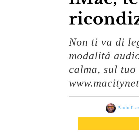
ricondiz
Non ti va di l
modalitá audi
calma, sul tuo
www.macitynet.
Paolo Fra