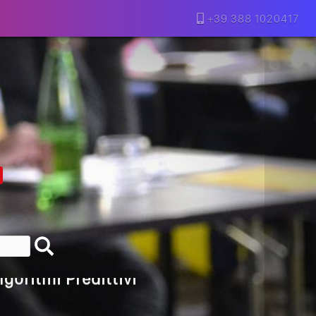
+39 388 1020417
lla Motivazione…
armine Franzese
eranno Davvero
Della Vecchia SEO
goritmi Predittivi
l Media, L’AI E I Contenuti…
 O Solo Rumore…