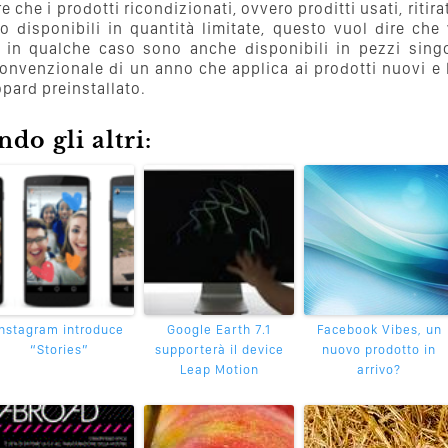
che i prodotti ricondizionati, ovvero proditti usati, ritira
o disponibili in quantità limitate, questo vuol dire che
e in qualche caso sono anche disponibili in pezzi singo
onvenzionale di un anno che applica ai prodotti nuovi e l
pard preinstallato.
do gli altri:
Instagram introduce
Google Earth 7.1
Facebook Vibes, un
“Stories”
supporterà il device
nuovo prodotto in
Leap Motion
arrivo?