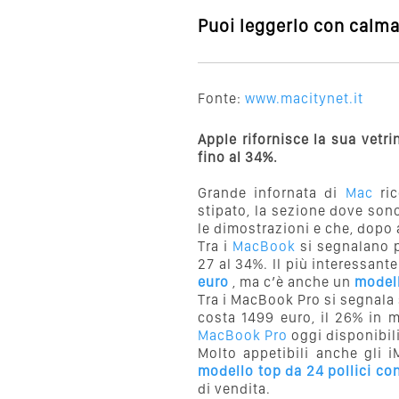
Puoi leggerlo con calma,
Fonte:
www.macitynet.it
Apple rifornisce la sua vetr
fino al 34%.
Grande infornata di
Mac
ric
stipato, la sezione dove sono 
le dimostrazioni e che, dopo 
Tra i
MacBook
si segnalano p
27 al 34%. Il più interessant
euro
, ma c’è anche un
modell
Tra i MacBook Pro si segnala
costa 1499 euro, il 26% in 
MacBook Pro
oggi disponibili
Molto appetibili anche gli 
modello top da 24 pollici co
di vendita.