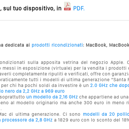
 sul tuo dispositivo, in
PDF
.
ina dedicata ai
prodotti ricondizionati
: MacBook, MacBook 
ondizionati sulla apposita vetrina del negozio Apple. C
messi in esposizione (virtuale) per la vendita i prodotti c
averli completamente ripuliti e verificati, offre con garan
raticamente tutti i modelli di ultima generazione “Santa R
e per chi ha pochi soldi da investire è un
2.0 GHz che dopo
o nero da 2,2 GHz a 969 euro
 soprattutto
un modello da 2,16 GHz
che appartiene ad una
meno al modello originario ma anche 300 euro in meno r
.
iMac di ultima generazione. Ci sono
modelli da 20 poll
n processore da 2,8 GHz
a 1829 euro con lo sconto del 18%