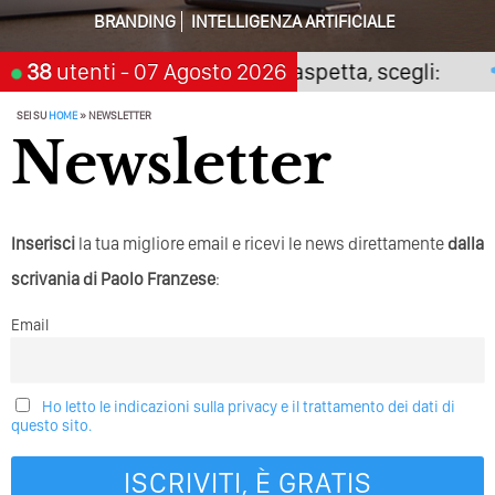
Come Cambieranno I Social Media? Siamo Nell’era Degli
BRANDING
INTELLIGENZA ARTIFICIALE
Algoritmi Predittivi
38
Il digitale non premia chi aspetta, scegli:
utenti
- 07 Agosto 2026
Quale Sarà Il Futuro Della Tua Azienda? Lo Decidi
Adesso Con I Social Media, L’AI E I Contenuti…
SEI SU
HOME
»
NEWSLETTER
Newsletter
Perché Pubblicare Non Basta Più? Contenuti Di Valore O
Solo Rumore…
Perché Non Guadagni Sui Social Media? Probabilmente
Tutto Peggiorerà
Inserisci
la tua migliore email e ricevi le news direttamente
dalla
Quali Sono Gli Errori Della Comunicazione Politica? Il
scrivania di Paolo Franzese
:
Caso Delle Braccia Incrociate
Email
Come Promuoversi Nel Wedding? Il Mio Intervento Per
L’Accademia Del Wedding
Ho letto le indicazioni sulla privacy e il trattamento dei dati di
questo sito.