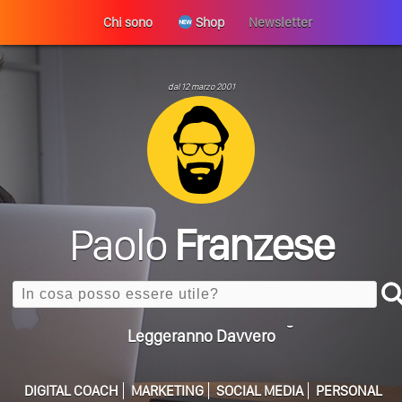
Chi sono
Shop
Newsletter
dal 12 marzo 2001
Perché La Tua Vita Non Cambia? La Trappola
ULTIMO ARTICOLO
Della Motivazione…
Paolo
Franzese
Quando L’amore Diventa Speranza: Il Quarto Memorial
Carmine Franzese
Search
Come Scrivere Un Articolo Per Il Blog? Uno Che
Leggeranno Davvero
Cos’è La Search Generative Experience (SGE)? Il Declino
Della Vecchia SEO
DIGITAL COACH
MARKETING
SOCIAL MEDIA
PERSONAL