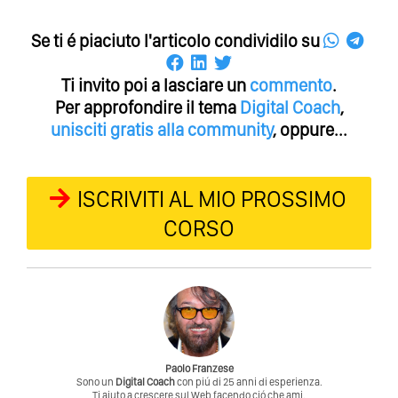
Se ti é piaciuto l'articolo condividilo su
Ti invito poi a lasciare un
commento
.
Per approfondire il tema
Digital Coach
,
unisciti gratis alla community
, oppure...
ISCRIVITI AL MIO PROSSIMO
CORSO
Paolo Franzese
Sono un
Digital Coach
con piú di 25 anni di esperienza.
Ti aiuto a crescere sul Web facendo ció che ami.