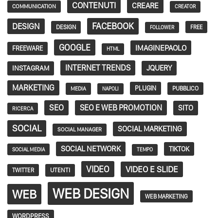
CONTENUTI
CREARE
COMMUNICATION
CREATOR
FACEBOOK
DESIGN
DESIGN
FREE
FOLLOWER
GOOGLE
IMAGINEPAOLO
FREEWARE
HTML
INTERNET TRENDS
JQUERY
INSTAGRAM
MARKETING
PLUGIN
PUBBLICO
MEDIA
NAPOLI
SEO
SEO E WEB PROMOTION
SITO
RICERCA
SOCIAL
SOCIAL MARKETING
SOCIAL MANAGER
SOCIAL NETWORK
TIKTOK
SOCIAL MEDIA
TEMPO
VIDEO
VIDEO E SLIDE
TWITTER
UTENTI
WEB DESIGN
WEB
WEB MARKETING
WORDPRESS