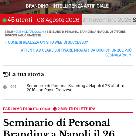
Tutto Peggiorerà
BRANDING
INTELLIGENZA ARTIFICIALE
Quali Sono Gli Errori Della Comunicazione Politica? Il
 aspetta, scegli:
45
utenti
- 08 Agosto 2026
21 novembre 2026
San Gior
Caso Delle Braccia Incrociate
Come Promuoversi Nel Wedding? Il Mio Intervento Per
SEI SU
HOME
»
DIGITAL COACH
»
SEMINARIO DI PERSONAL BRANDING A NAPOLI IL 26 OTTOBRE
2016 CON PAOLO FRANZESE
L’Accademia Del Wedding
POST NAVIGATION
«
COME SI REALIZZA UN SITO WEB DI SUCCESSO?
ATTENTI AD USARE SOFTWARE PIRATATI, DA OGGI CHIUNQUE PUÒ
SEGNALARVI.
»
La tua storia
Seminario di Personal Branding a Napoli il 26 ottobre
ora
2016 con Paolo Franzese
PARLIAMO DI
DIGITAL COACH
,
2 MINUTI DI LETTURA
Seminario di Personal
Branding a Napoli il 26