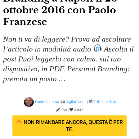
ottobre 2016 con Paolo
Franzese
Non ti va di leggere? Prova ad ascoltare
l’articolo in modalitá audio
Ascolta il
post Puoi leggerlo con calma, sul tuo
dispositivo, in PDF. Personal Branding:
prenota un posto …
Paolo Franzese
|
Digital Coach
|
7 Ottobre 2016
554 |
3.042
NON RIMANDARE ANCORA, QUESTA È PER
TE.