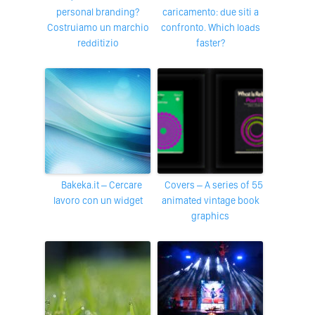
personal branding?
caricamento: due siti a
Costruiamo un marchio
confronto. Which loads
redditizio
faster?
bakeka.it – Cercare
Covers – A series of 55
lavoro con un widget
animated vintage book
graphics