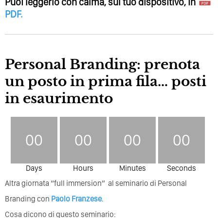
Puoi leggerlo con calma, sul tuo dispositivo, in
PDF
.
Personal Branding: prenota
un posto in prima fila… posti
in esaurimento
00
00
00
00
Days
Hours
Minutes
Seconds
Altra giornata “full immersion” al seminario di Personal
Branding con
Paolo Franzese
.
Cosa dicono di questo seminario: