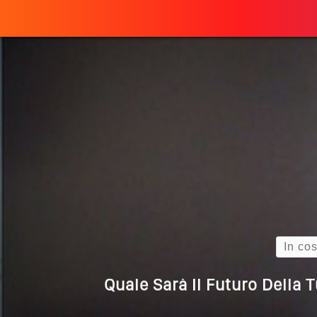
Perché
ULTIMO ARTICOLO
Quando L’amore
Come Scrivere
Cos’è La Search 
Come Cambieranno 
Search
Quale Sarà Il Futuro Della 
Perché Pubblic
Perché Non Gua