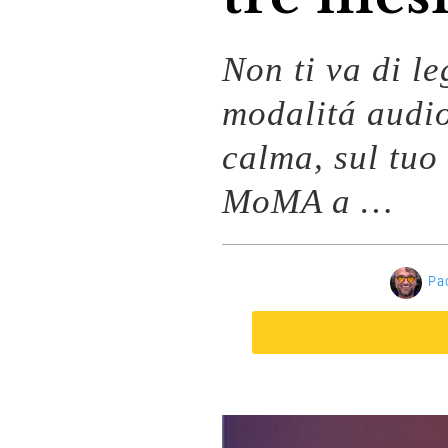
Non ti va di l
modalitá audi
calma, sul tuo 
MoMA a …
Pa