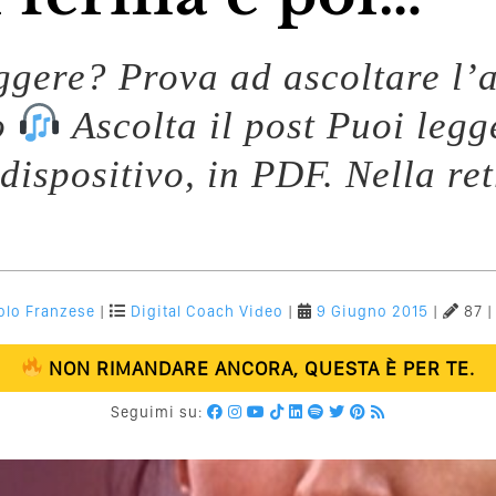
eggere? Prova ad ascoltare l’a
o
Ascolta il post Puoi legg
dispositivo, in PDF. Nella ret
olo Franzese
|
Digital Coach
Video
|
9 Giugno 2015
|
87 
NON RIMANDARE ANCORA, QUESTA È PER TE.
Seguimi su: