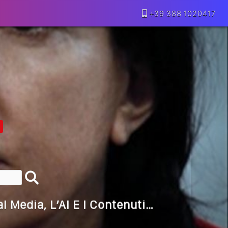
+39 388 1020417
lla Motivazione…
armine Franzese
eranno Davvero
Della Vecchia SEO
goritmi Predittivi
l Media, L’AI E I Contenuti…
 O Solo Rumore…
utto Peggiorerà