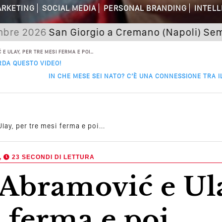
RKETING
SOCIAL MEDIA
PERSONAL BRANDING
INTELL
 Della Comunicazione Politica? Il Caso De
26
San Giorgio a Cremano (Napoli) Seminario "
el Wedding? Il Mio Intervento Per L’Ac
E ULAY, PER TRE MESI FERMA E POI…
RDA QUESTO VIDEO!
IN CHE MESE SEI NATO? C’È UNA CONNESSIONE TRA I
ay, per tre mesi ferma e poi...
,
23 SECONDI DI LETTURA
i ferma e poi…