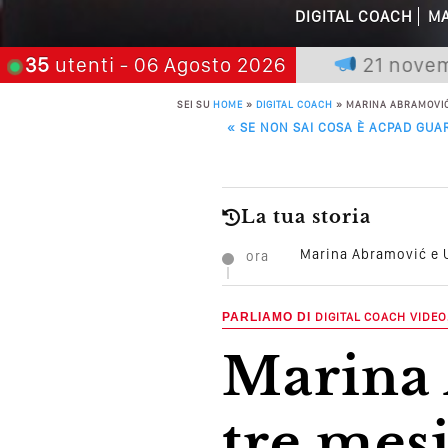
DIGITAL COACH
MA
Quali Sono Gli Errori
mia chi aspetta, scegli:
35
utenti
- 06 Agosto 2026
21 novembre 20
Come Promuoversi N
SEI SU
HOME
»
DIGITAL COACH
»
MARINA ABRAMOVIĆ 
POST NAVIGATION
«
SE NON SAI COSA È ACPAD GUA
La tua storia
Marina Abramović e Ul
ora
PARLIAMO DI
DIGITAL COACH
VIDEO
Marina Abramović e Ulay, per
tre mes