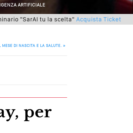
IGENZA ARTIFICIALE
lle Braccia Incrociate
SarAI tu la scelta"
Acquista Ticket
Pro
cademia Del Wedding
L MESE DI NASCITA E LA SALUTE.
»