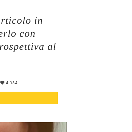
rticolo in
erlo con
rospettiva al
|
4.034