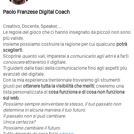
Paolo Franzese Digital Coach
Creativo, Docente, Speaker,
…
Le regole del gioco che ci hanno insegnato da piccoli non sono
più valide.
Insieme possiamo costruire la ragione per cui qualcuno
potrà
sceglierti
.
Scoprirai
quanto vali
, imparerai a
comunicarlo agli altri
e a farti
conoscere
attraverso il digitale.
Ti guiderò dalle basi della comunicazione fino agli aspetti più
avanzati del digitale.
Con la mia esperienza trentennale troveremo gli strumenti
giusti per
ottenere tutta la visibilità che meriti
, creeremo una
lista personalizzata di
cosa funziona e di cosa non funziona
sul web
.
Possiamo sempre reinventare te stesso, il tuo passato non
determina in alcuna maniera il tuo futuro. ⁣
⁣Il passato non si può cambiare.
Unica certezza?
Possiamo cambiare il futuro.
Tutto dipende da cosa farai
adesso
.