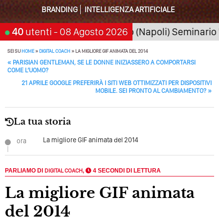
Della Motivazione…
BRANDING
INTELLIGENZA ARTIFICIALE
Quando L’amore Diventa Speranza: Il Quarto Memorial
026
40
San Giorgio a Cremano (Napoli) Seminario "SarA
utenti
- 08 Agosto 2026
Carmine Franzese
Come Scrivere Un Articolo Per Il Blog? Uno Che
SEI SU
HOME
»
DIGITAL COACH
»
LA MIGLIORE GIF ANIMATA DEL 2014
POST NAVIGATION
Leggeranno Davvero
«
PARISIAN GENTLEMAN, SE LE DONNE INIZIASSERO A COMPORTARSI
COME L’UOMO?
Cos’è La Search Generative Experience (SGE)? Il Declino
21 APRILE GOOGLE PREFERIRÀ I SITI WEB OTTIMIZZATI PER DISPOSITIVI
Della Vecchia SEO
MOBILE. SEI PRONTO AL CAMBIAMENTO?
»
Come Cambieranno I Social Media? Siamo Nell’era Degli
Algoritmi Predittivi
La tua storia
Quale Sarà Il Futuro Della Tua Azienda? Lo Decidi
La migliore GIF animata del 2014
ora
Adesso Con I Social Media, L’AI E I Contenuti…
Perché Pubblicare Non Basta Più? Contenuti Di Valore O
PARLIAMO DI
DIGITAL COACH
,
4 SECONDI DI LETTURA
Solo Rumore…
La migliore GIF animata
Perché Non Guadagni Sui Social Media? Probabilmente
del 2014
Tutto Peggiorerà