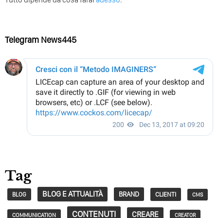
Telegram News445
Tag
BLOG E ATTUALITÀ
BRAND
CLIENTI
BLOG
CMS
CONTENUTI
CREARE
COMMUNICATION
CREATOR