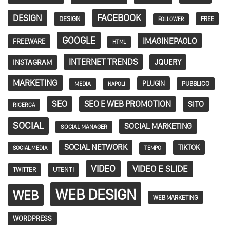
FACEBOOK
DESIGN
DESIGN
FREE
FOLLOWER
GOOGLE
IMAGINEPAOLO
FREEWARE
HTML
INTERNET TRENDS
JQUERY
INSTAGRAM
MARKETING
PLUGIN
PUBBLICO
MEDIA
NAPOLI
SEO
SEO E WEB PROMOTION
SITO
RICERCA
SOCIAL
SOCIAL MARKETING
SOCIAL MANAGER
SOCIAL NETWORK
TIKTOK
SOCIAL MEDIA
TEMPO
VIDEO
VIDEO E SLIDE
TWITTER
UTENTI
WEB DESIGN
WEB
WEB MARKETING
WORDPRESS