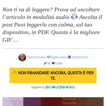
Quali Sono Gli Errori Della Comunicazione Politica? Il
Non ti va di leggere? Prova ad ascoltare
Caso Delle Braccia Incrociate
l’articolo in modalitá audio
Ascolta il
Come Promuoversi Nel Wedding? Il Mio Intervento Per
L’Accademia Del Wedding
post Puoi leggerlo con calma, sul tuo
dispositivo, in PDF. Questa è la migliore
GIF …
Paolo Franzese
|
Digital Coach
|
19 Marzo 2015
16 |
2.539
NON RIMANDARE ANCORA, QUESTA È PER
TE.
Seguimi su: