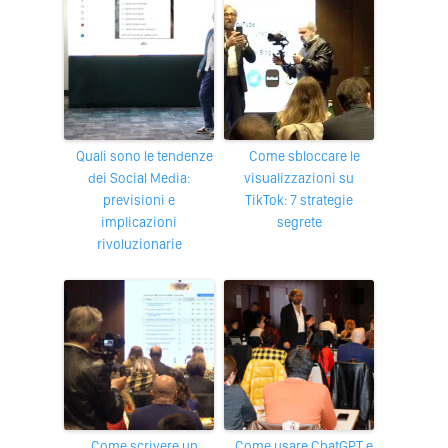
Quali sono le tendenze
Come sbloccare le
dei Social Media:
visualizzazioni su
previsioni e
TikTok: 7 strategie
implicazioni
segrete
rivoluzionarie
Come scrivere un
Come usare ChatGPT e