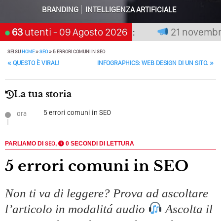
Perché Pubblicare Non Basta Più? Contenuti Di Valore O
BRANDING
INTELLIGENZA ARTIFICIALE
Solo Rumore…
n premia chi aspetta, scegli:
63
utenti
- 09 Agosto 2026
21 novembre 2
Perché Non Guadagni Sui Social Media? Probabilmente
Tutto Peggiorerà
SEI SU
HOME
»
SEO
»
5 ERRORI COMUNI IN SEO
POST NAVIGATION
«
QUESTO È VIRAL!
INFOGRAPHICS: WEB DESIGN DI UN SITO.
»
Quali Sono Gli Errori Della Comunicazione Politica? Il
Caso Delle Braccia Incrociate
La tua storia
Come Promuoversi Nel Wedding? Il Mio Intervento Per
L’Accademia Del Wedding
5 errori comuni in SEO
ora
PARLIAMO DI
SEO
,
0 SECONDI DI LETTURA
5 errori comuni in SEO
Non ti va di leggere? Prova ad ascoltare
l’articolo in modalitá audio
Ascolta il