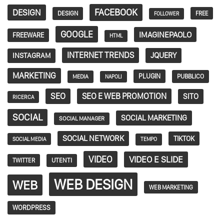
FACEBOOK
DESIGN
DESIGN
FREE
FOLLOWER
GOOGLE
IMAGINEPAOLO
FREEWARE
HTML
INTERNET TRENDS
JQUERY
INSTAGRAM
MARKETING
PLUGIN
PUBBLICO
MEDIA
NAPOLI
SEO
SEO E WEB PROMOTION
SITO
RICERCA
SOCIAL
SOCIAL MARKETING
SOCIAL MANAGER
SOCIAL NETWORK
TIKTOK
SOCIAL MEDIA
TEMPO
VIDEO
VIDEO E SLIDE
TWITTER
UTENTI
WEB DESIGN
WEB
WEB MARKETING
WORDPRESS