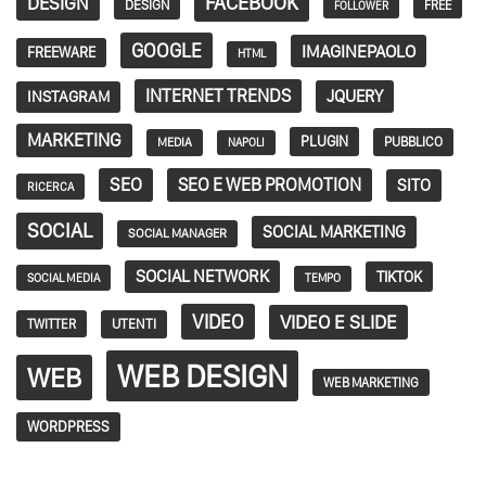
FACEBOOK
DESIGN
DESIGN
FREE
FOLLOWER
GOOGLE
IMAGINEPAOLO
FREEWARE
HTML
INTERNET TRENDS
JQUERY
INSTAGRAM
MARKETING
PLUGIN
PUBBLICO
MEDIA
NAPOLI
SEO
SEO E WEB PROMOTION
SITO
RICERCA
SOCIAL
SOCIAL MARKETING
SOCIAL MANAGER
SOCIAL NETWORK
TIKTOK
SOCIAL MEDIA
TEMPO
VIDEO
VIDEO E SLIDE
TWITTER
UTENTI
WEB DESIGN
WEB
WEB MARKETING
WORDPRESS