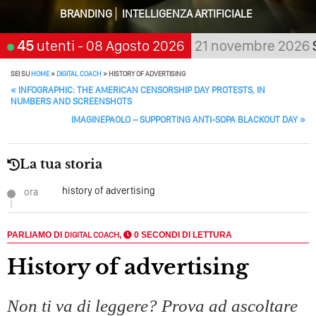
BRANDING
INTELLIGENZA ARTIFICIALE
Quali Sono Gli Errori Della Comunicazione Politica? Il
Caso Delle Braccia Incrociate
spetta, scegli:
45
utenti
- 08 Agosto 2026
21 novembre 2026
San Giorgi
Come Promuoversi Nel Wedding? Il Mio Intervento Per
L’Accademia Del Wedding
SEI SU
HOME
»
DIGITAL COACH
»
HISTORY OF ADVERTISING
POST NAVIGATION
«
INFOGRAPHIC: THE AMERICAN CENSORSHIP DAY PROTESTS, IN
NUMBERS AND SCREENSHOTS
IMAGINEPAOLO – SUPPORTING ANTI-SOPA BLACKOUT DAY
»
La tua storia
history of advertising
ora
PARLIAMO DI
DIGITAL COACH
,
0 SECONDI DI LETTURA
history of advertising
Non ti va di leggere? Prova ad ascoltare