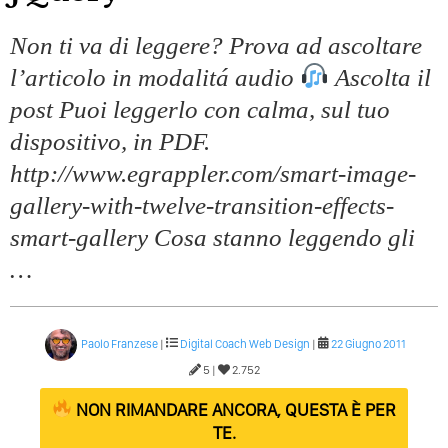
Quali Sono Gli Errori Della Comunicazione Politica? Il
Caso Delle Braccia Incrociate
Non ti va di leggere? Prova ad ascoltare
Come Promuoversi Nel Wedding? Il Mio Intervento Per
l’articolo in modalitá audio
Ascolta il
L’Accademia Del Wedding
post Puoi leggerlo con calma, sul tuo
dispositivo, in PDF.
http://www.egrappler.com/smart-image-
gallery-with-twelve-transition-effects-
smart-gallery Cosa stanno leggendo gli
…
Paolo Franzese
|
Digital Coach
Web Design
|
22 Giugno 2011
5 |
2.752
NON RIMANDARE ANCORA, QUESTA È PER
TE.