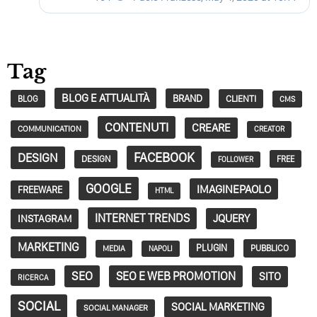
Tag
BLOG E ATTUALITÀ
BRAND
CLIENTI
BLOG
CMS
CONTENUTI
CREARE
COMMUNICATION
CREATOR
FACEBOOK
DESIGN
DESIGN
FREE
FOLLOWER
GOOGLE
IMAGINEPAOLO
FREEWARE
HTML
INTERNET TRENDS
JQUERY
INSTAGRAM
MARKETING
PLUGIN
PUBBLICO
MEDIA
NAPOLI
SEO
SEO E WEB PROMOTION
SITO
RICERCA
SOCIAL
SOCIAL MARKETING
SOCIAL MANAGER