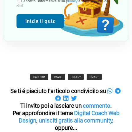
Accetto l'informativa sulla
privacy
e il trattamento dei
dati
Inizia il quiz
GALLERIA
IMAGE
JQUERY
SMART
Se ti é piaciuto l'articolo condividilo su
Ti invito poi a lasciare un
commento
.
Per approfondire il tema
Digital Coach
Web
Design
,
unisciti gratis alla community
,
oppure...