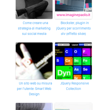
Come creare una
Blockster, plugin in
strategia di marketing
jQuery per scorrimento
sui social media
div (effetto slide)
Un sito web su misura
jQuery Responsive
per l’utente: Smart Web
Collection
Design