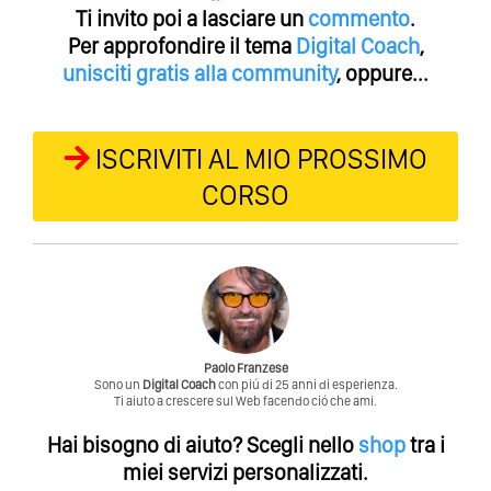
Ti invito poi a lasciare un
commento
.
Per approfondire il tema
Digital Coach
,
unisciti gratis alla community
, oppure...
ISCRIVITI AL MIO PROSSIMO
CORSO
Paolo Franzese
Sono un
Digital Coach
con piú di 25 anni di esperienza.
Ti aiuto a crescere sul Web facendo ció che ami.
Hai bisogno di aiuto?
Scegli nello
shop
tra i
miei servizi personalizzati.