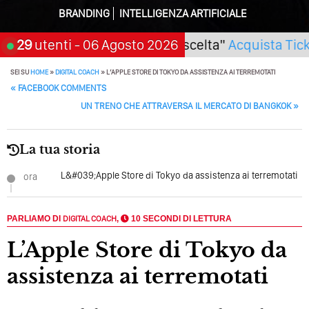
Algoritmi Predittivi
BRANDING
INTELLIGENZA ARTIFICIALE
Quale Sarà Il Futuro Della Tua Azienda? Lo Decidi
i) Seminario "SarAI tu la scelta"
29
utenti
- 06 Agosto 2026
Acquista Ticket
Adesso Con I Social Media, L’AI E I Contenuti…
SEI SU
HOME
»
DIGITAL COACH
»
L’APPLE STORE DI TOKYO DA ASSISTENZA AI TERREMOTATI
Perché Pubblicare Non Basta Più? Contenuti Di Valore O
POST NAVIGATION
«
FACEBOOK COMMENTS
Solo Rumore…
UN TRENO CHE ATTRAVERSA IL MERCATO DI BANGKOK
»
Perché Non Guadagni Sui Social Media? Probabilmente
Tutto Peggiorerà
La tua storia
Quali Sono Gli Errori Della Comunicazione Politica? Il
Caso Delle Braccia Incrociate
L&#039;Apple Store di Tokyo da assistenza ai terremotati
ora
Come Promuoversi Nel Wedding? Il Mio Intervento Per
L’Accademia Del Wedding
PARLIAMO DI
DIGITAL COACH
,
10 SECONDI DI LETTURA
L’Apple Store di Tokyo da
assistenza ai terremotati