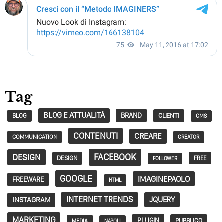
Tag
BLOG E ATTUALITÀ
BRAND
CLIENTI
BLOG
CMS
CONTENUTI
CREARE
COMMUNICATION
CREATOR
FACEBOOK
DESIGN
DESIGN
FREE
FOLLOWER
GOOGLE
IMAGINEPAOLO
FREEWARE
HTML
INTERNET TRENDS
JQUERY
INSTAGRAM
MARKETING
PLUGIN
PUBBLICO
MEDIA
NAPOLI