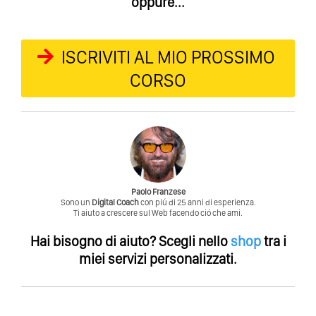
oppure...
ISCRIVITI AL MIO PROSSIMO
CORSO
Paolo Franzese
Sono un
Digital Coach
con piú di 25 anni di esperienza.
Ti aiuto a crescere sul Web facendo ció che ami.
Hai bisogno di aiuto?
Scegli nello
shop
tra i
miei servizi personalizzati.