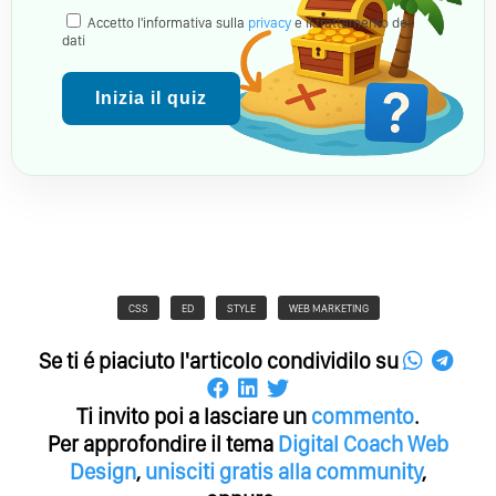
Accetto l'informativa sulla
privacy
e il trattamento dei
dati
Inizia il quiz
CSS
ED
STYLE
WEB MARKETING
Se ti é piaciuto l'articolo condividilo su
Ti invito poi a lasciare un
commento
.
Per approfondire il tema
Digital Coach
Web
Design
,
unisciti gratis alla community
,