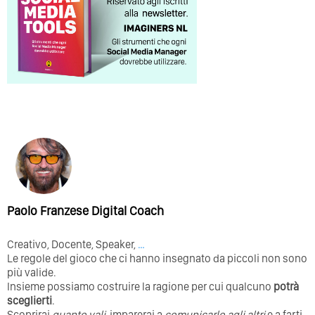
Paolo Franzese Digital Coach
Creativo, Docente, Speaker,
…
Le regole del gioco che ci hanno insegnato da piccoli non sono
più valide.
Insieme possiamo costruire la ragione per cui qualcuno
potrà
sceglierti
.
Scoprirai
quanto vali
, imparerai a
comunicarlo agli altri
e a farti