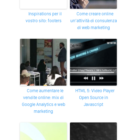
Inspirations per il
Come creare online
vostro sito: footers
un’attività di consulenza
di web marketing
Come aumentare le
HTML 5: Video Player
vendite online: mix di
Open Source in
Google Analytics e web
Javascript
marketing