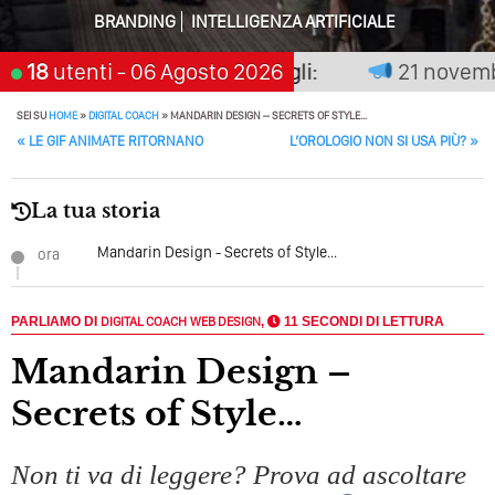
BRANDING
INTELLIGENZA ARTIFICIALE
Perché Pubblicare Non Basta Più? Contenuti Di Valore O
Solo Rumore…
non premia chi aspetta, scegli:
18
utenti
- 06 Agosto 2026
21 novembre
Perché Non Guadagni Sui Social Media? Probabilmente
Tutto Peggiorerà
SEI SU
HOME
»
DIGITAL COACH
»
MANDARIN DESIGN – SECRETS OF STYLE…
POST NAVIGATION
«
LE GIF ANIMATE RITORNANO
L’OROLOGIO NON SI USA PIÙ?
»
Quali Sono Gli Errori Della Comunicazione Politica? Il
Caso Delle Braccia Incrociate
La tua storia
Come Promuoversi Nel Wedding? Il Mio Intervento Per
L’Accademia Del Wedding
Mandarin Design - Secrets of Style...
ora
PARLIAMO DI
DIGITAL COACH
WEB DESIGN
,
11 SECONDI DI LETTURA
Mandarin Design –
Secrets of Style…
Non ti va di leggere? Prova ad ascoltare