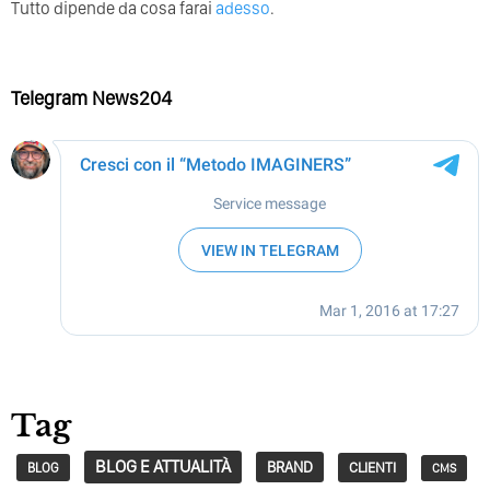
Tutto dipende da cosa farai
adesso
.
Telegram News204
Tag
BLOG E ATTUALITÀ
BRAND
CLIENTI
BLOG
CMS