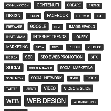
CONTENUTI
CREARE
COMMUNICATION
CREATOR
FACEBOOK
DESIGN
DESIGN
FREE
FOLLOWER
GOOGLE
IMAGINEPAOLO
FREEWARE
HTML
INTERNET TRENDS
JQUERY
INSTAGRAM
MARKETING
PLUGIN
PUBBLICO
MEDIA
NAPOLI
SEO
SEO E WEB PROMOTION
SITO
RICERCA
SOCIAL
SOCIAL MARKETING
SOCIAL MANAGER
SOCIAL NETWORK
TIKTOK
SOCIAL MEDIA
TEMPO
VIDEO
VIDEO E SLIDE
TWITTER
UTENTI
WEB DESIGN
WEB
WEB MARKETING