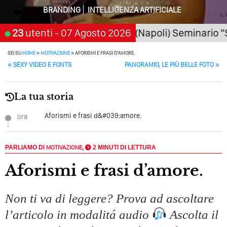
BRANDING
INTELLIGENZA ARTIFICIALE
Quando L’amore Diventa Speranza: Il Quarto Memorial
Carmine Franzese
26
San Giorgio a Cremano (Napoli) Seminario "SarAI 
23
utenti
- 07 Agosto 2026
Come Scrivere Un Articolo Per Il Blog? Uno Che
SEI SU
HOME
»
MOTIVAZIONE
»
AFORISMI E FRASI D’AMORE.
Leggeranno Davvero
POST NAVIGATION
«
SEXY VIDEO E FONTS
PANORAMIO, LE PIÙ BELLE FOTO
»
Cos’è La Search Generative Experience (SGE)? Il Declino
Della Vecchia SEO
La tua storia
Come Cambieranno I Social Media? Siamo Nell’era Degli
Aforismi e frasi d&#039;amore.
ora
Algoritmi Predittivi
Quale Sarà Il Futuro Della Tua Azienda? Lo Decidi
PARLIAMO DI
MOTIVAZIONE
,
2 MINUTI DI LETTURA
Adesso Con I Social Media, L’AI E I Contenuti…
Aforismi e frasi d’amore.
Perché Pubblicare Non Basta Più? Contenuti Di Valore O
Solo Rumore…
Non ti va di leggere? Prova ad ascoltare
Perché Non Guadagni Sui Social Media? Probabilmente
Tutto Peggiorerà
l’articolo in modalitá audio
Ascolta il