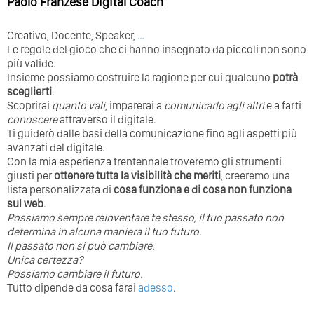
Paolo Franzese Digital Coach
Creativo, Docente, Speaker,
…
Le regole del gioco che ci hanno insegnato da piccoli non sono
più valide.
Insieme possiamo costruire la ragione per cui qualcuno
potrà
sceglierti
.
Scoprirai
quanto vali
, imparerai a
comunicarlo agli altri
e a farti
conoscere
attraverso il digitale.
Ti guiderò dalle basi della comunicazione fino agli aspetti più
avanzati del digitale.
Con la mia esperienza trentennale troveremo gli strumenti
giusti per
ottenere tutta la visibilità che meriti
, creeremo una
lista personalizzata di
cosa funziona e di cosa non funziona
sul web
.
Possiamo sempre reinventare te stesso, il tuo passato non
determina in alcuna maniera il tuo futuro. ⁣
⁣Il passato non si può cambiare.
Unica certezza?
Possiamo cambiare il futuro.
Tutto dipende da cosa farai
adesso
.