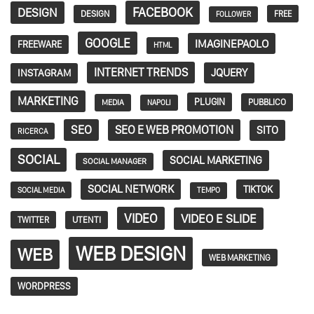
FACEBOOK
DESIGN
DESIGN
FREE
FOLLOWER
GOOGLE
IMAGINEPAOLO
FREEWARE
HTML
INTERNET TRENDS
JQUERY
INSTAGRAM
MARKETING
PLUGIN
PUBBLICO
MEDIA
NAPOLI
SEO
SEO E WEB PROMOTION
SITO
RICERCA
SOCIAL
SOCIAL MARKETING
SOCIAL MANAGER
SOCIAL NETWORK
TIKTOK
SOCIAL MEDIA
TEMPO
VIDEO
VIDEO E SLIDE
TWITTER
UTENTI
WEB DESIGN
WEB
WEB MARKETING
WORDPRESS