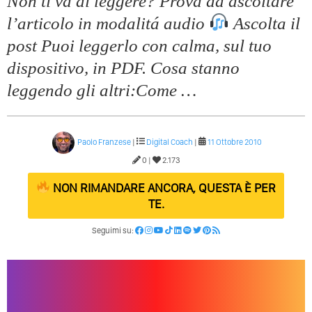
Non ti va di leggere? Prova ad ascoltare
l’articolo in modalitá audio
Ascolta il
post Puoi leggerlo con calma, sul tuo
dispositivo, in PDF. Cosa stanno
leggendo gli altri:Come …
Paolo Franzese
|
Digital Coach
|
11 Ottobre 2010
0 |
2.173
NON RIMANDARE ANCORA, QUESTA È PER
TE.
Seguimi su: