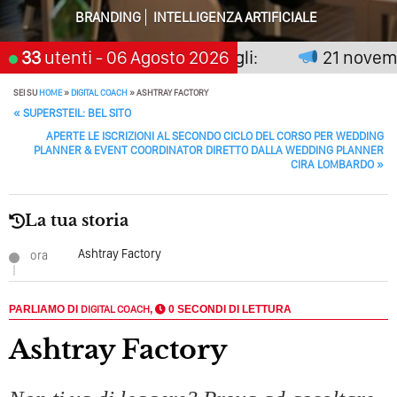
BRANDING
INTELLIGENZA ARTIFICIALE
Perché Pubblicare Non Basta Più? Contenuti Di Valore O
Solo Rumore…
non premia chi aspetta, scegli:
33
utenti
- 06 Agosto 2026
21 novembre
Perché Non Guadagni Sui Social Media? Probabilmente
Tutto Peggiorerà
SEI SU
HOME
»
DIGITAL COACH
»
ASHTRAY FACTORY
POST NAVIGATION
«
SUPERSTEIL: BEL SITO
Quali Sono Gli Errori Della Comunicazione Politica? Il
APERTE LE ISCRIZIONI AL SECONDO CICLO DEL CORSO PER WEDDING
Caso Delle Braccia Incrociate
PLANNER & EVENT COORDINATOR DIRETTO DALLA WEDDING PLANNER
CIRA LOMBARDO
»
Come Promuoversi Nel Wedding? Il Mio Intervento Per
L’Accademia Del Wedding
La tua storia
Ashtray Factory
ora
PARLIAMO DI
DIGITAL COACH
,
0 SECONDI DI LETTURA
Ashtray Factory