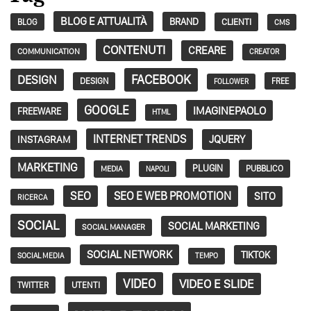
BLOG E ATTUALITÀ
BRAND
CLIENTI
BLOG
CMS
CONTENUTI
CREARE
COMMUNICATION
CREATOR
FACEBOOK
DESIGN
DESIGN
FREE
FOLLOWER
GOOGLE
IMAGINEPAOLO
FREEWARE
HTML
INTERNET TRENDS
JQUERY
INSTAGRAM
MARKETING
PLUGIN
PUBBLICO
MEDIA
NAPOLI
SEO
SEO E WEB PROMOTION
SITO
RICERCA
SOCIAL
SOCIAL MARKETING
SOCIAL MANAGER
SOCIAL NETWORK
TIKTOK
SOCIAL MEDIA
TEMPO
VIDEO
VIDEO E SLIDE
TWITTER
UTENTI