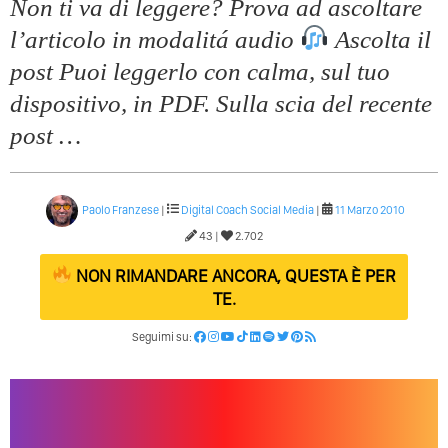
Non ti va di leggere? Prova ad ascoltare
Quali Sono Gli Errori Della Comunicazione Politica? Il
l’articolo in modalitá audio
Ascolta il
Caso Delle Braccia Incrociate
post Puoi leggerlo con calma, sul tuo
Come Promuoversi Nel Wedding? Il Mio Intervento Per
L’Accademia Del Wedding
dispositivo, in PDF. Sulla scia del recente
post …
Paolo Franzese
|
Digital Coach
Social Media
|
11 Marzo 2010
43 |
2.702
NON RIMANDARE ANCORA, QUESTA È PER
TE.
Seguimi su: