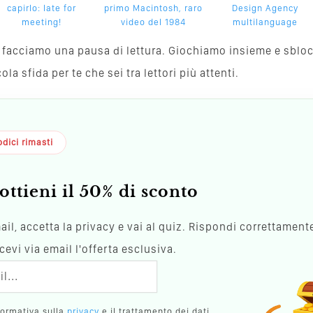
capirlo: late for
primo Macintosh, raro
Design Agency
meeting!
video del 1984
multilanguage
va, facciamo una pausa di lettura. Giochiamo insieme e sblo
a sfida per te che sei tra lettori più attenti.
dici rimasti
ottieni il 50% di sconto
mail, accetta la privacy e vai al quiz. Rispondi correttamente
evi via email l'offerta esclusiva.
formativa sulla
privacy
e il trattamento dei dati