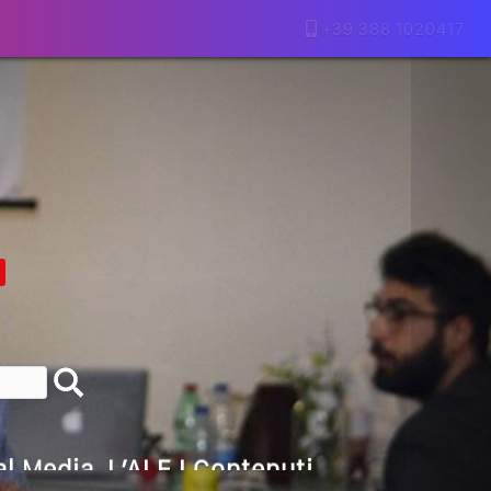
+39 388 1020417
lla Motivazione…
armine Franzese
eranno Davvero
Della Vecchia SEO
goritmi Predittivi
l Media, L’AI E I Contenuti…
 O Solo Rumore…