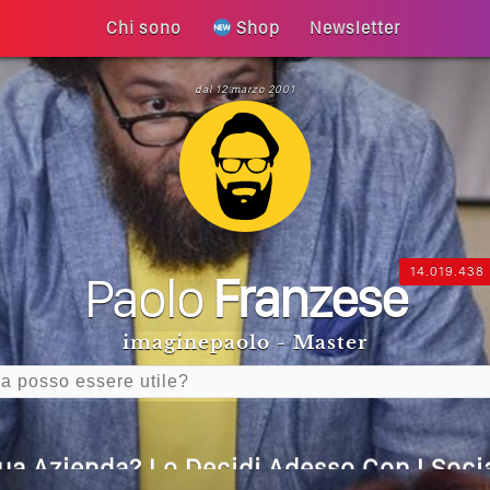
Chi sono
Shop
Newsletter
dal 12 marzo 2001
 La Tua Vita Non Cambia? La Trappola De
 Diventa Speranza: Il Quarto Memorial C
 Un Articolo Per Il Blog? Uno Che Legg
14.019.438
Paolo
Franzese
Generative Experience (SGE)? Il Declino 
imaginepaolo - Master
I Social Media? Siamo Nell’era Degli Al
Tua Azienda? Lo Decidi Adesso Con I Socia
are Non Basta Più? Contenuti Di Valore