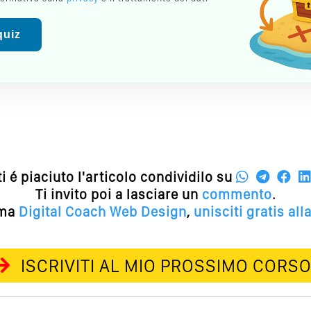
 quiz
ti é piaciuto l'articolo condividilo su
Ti invito poi a lasciare un
commento
.
ema
Digital Coach
Web Design
,
unisciti gratis al
ISCRIVITI AL MIO PROSSIMO CORS