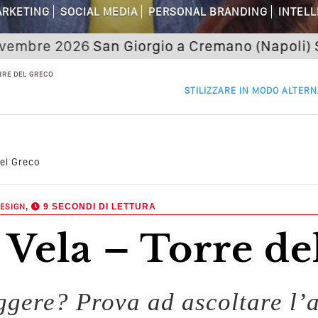
RKETING
SOCIAL MEDIA
PERSONAL BRANDING
INTELL
dagni Sui Social Media? Probabilmente T
 2026
San Giorgio a Cremano (Napoli) Seminari
 Della Comunicazione Politica? Il Caso De
RRE DEL GRECO
el Wedding? Il Mio Intervento Per L’Ac
STILIZZARE IN MODO ALTERN
del Greco
ESIGN
,
9 SECONDI DI LETTURA
a Vela – Torre d
eggere? Prova ad ascoltare l’a