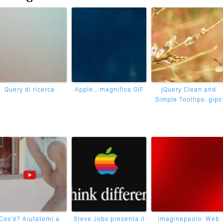
Query di ricerca
Apple… magnifica GIF
jQuery Clean and
Simple Tooltips: gips
Cos’è? Aiutatemi a
Steve Jobs presenta il
imaginepaolo: Web