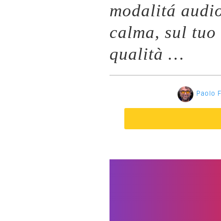
modalitá audi
calma, sul tuo 
qualità …
Paolo 