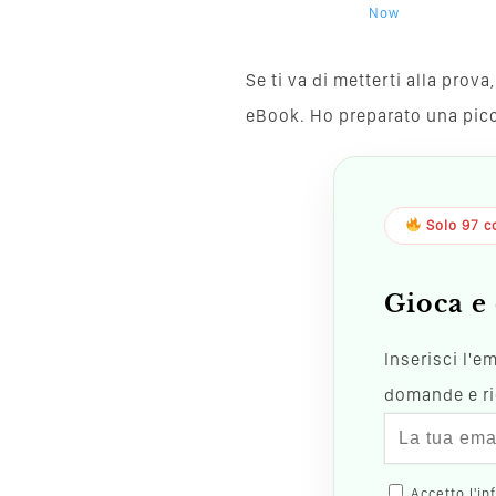
Now
Se ti va di metterti alla pro
eBook. Ho preparato una piccol
Solo 97 co
Gioca e 
Inserisci l'e
domande e ric
Accetto l'in