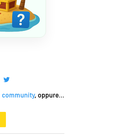
la community
, oppure...
O