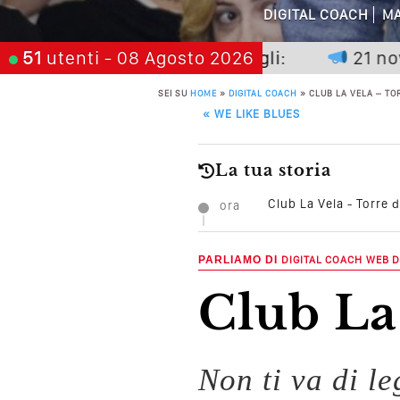
DIGITAL COACH
MA
Perché Non Gua
premia chi aspetta, scegli:
51
utenti
- 08 Agosto 2026
21 novembre
Quali Sono Gli Errori
SEI SU
HOME
»
DIGITAL COACH
»
CLUB LA VELA – TO
Come Promuoversi N
POST NAVIGATION
«
WE LIKE BLUES
La tua storia
Club La Vela - Torre 
ora
PARLIAMO DI
DIGITAL COACH
WEB D
Club L
Non ti va di l