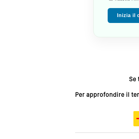
Inizia il
Se 
Per approfondire il t