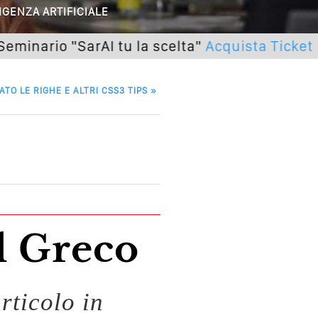
IGENZA ARTIFICIALE
utto Peggiorerà
o "SarAI tu la scelta"
Acquista Ticket
lle Braccia Incrociate
cademia Del Wedding
ATO LE RIGHE E ALTRI CSS3 TIPS
»
el Greco
rticolo in