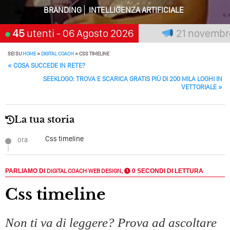
Perché Pubblicare Non Basta Più? Contenuti Di Valore O
BRANDING
INTELLIGENZA ARTIFICIALE
Solo Rumore…
 premia chi aspetta, scegli:
45
utenti
- 06 Agosto 2026
21 novembre 20
Perché Non Guadagni Sui Social Media? Probabilmente
Tutto Peggiorerà
SEI SU
HOME
»
DIGITAL COACH
»
CSS TIMELINE
Quali Sono Gli Errori Della Comunicazione Politica? Il
POST NAVIGATION
«
COSA SUCCEDE IN RETE?
Caso Delle Braccia Incrociate
SEEKLOGO: TROVA E SCARICA GRATIS PIÙ DI 200 MILA LOGHI IN
VETTORIALE
»
Come Promuoversi Nel Wedding? Il Mio Intervento Per
L’Accademia Del Wedding
La tua storia
Css timeline
ora
PARLIAMO DI
DIGITAL COACH
WEB DESIGN
,
0 SECONDI DI LETTURA
Css timeline
Non ti va di leggere? Prova ad ascoltare