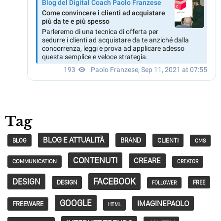
Tag
BLOG E ATTUALITÀ
BRAND
CLIENTI
BLOG
CMS
CONTENUTI
CREARE
COMMUNICATION
CREATOR
FACEBOOK
DESIGN
DESIGN
FREE
FOLLOWER
GOOGLE
IMAGINEPAOLO
FREEWARE
HTML